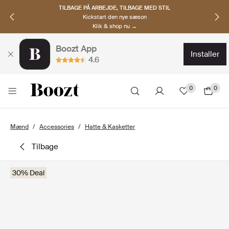
TILBAGE PÅ ARBEJDE, TILBAGE MED STIL
Kickstart den nye sæson
Klik & shop nu →
Boozt App
installer
4.6
0
0
Mænd
Accessories
Hatte & Kasketter
tilbage
30% Deal