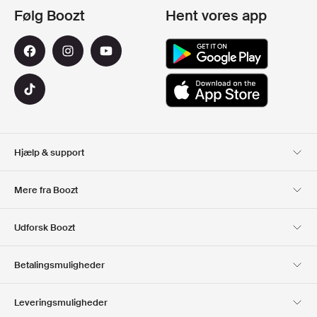
Følg Boozt
Hent vores app
Hjælp & support
Kundeservice
Levering
Mere fra Boozt
Retur
Betaling
Om Os
Officiel rabatkode
Udforsk Boozt
Gavekort
Vores apps
Karriere
Firmainformation
Club Boozt
Betalingsmuligheder
Investorrelationer
Ansvar
Presse & udmærkelser
Boozt Outlet
Leveringsmuligheder