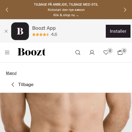
TILBAGE PÅ ARBEJDE, TILBAGE MED STIL
Kickstart den nye sæson
Klik & shop nu →
Boozt App
installer
4.6
0
0
Mænd
tilbage