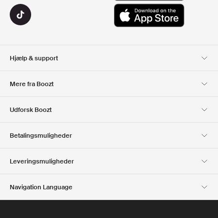
Hjælp & support
Kundeservice
Levering
Mere fra Boozt
Retur
Betaling
Om Os
Officiel rabatkode
Udforsk Boozt
Gavekort
Vores apps
Karriere
Firmainformation
Club Boozt
Betalingsmuligheder
Investorrelationer
Ansvar
Presse & udmærkelser
Boozt Outlet
Leveringsmuligheder
Navigation Language
Dansk
English