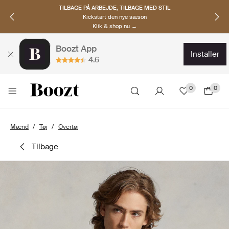
TILBAGE PÅ ARBEJDE, TILBAGE MED STIL
Kickstart den nye sæson
Klik & shop nu →
Boozt App
installer
4.6
0
0
Mænd
Tøj
Overtøj
tilbage