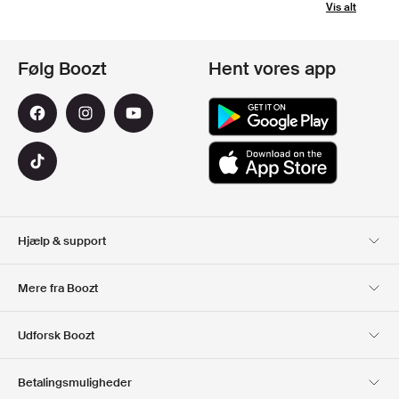
Vis alt
Følg Boozt
Hent vores app
Hjælp & support
Kundeservice
Levering
Mere fra Boozt
Retur
Betaling
Om Os
Officiel rabatkode
Udforsk Boozt
Gavekort
Vores apps
Karriere
Firmainformation
Club Boozt
Betalingsmuligheder
Investorrelationer
Ansvar