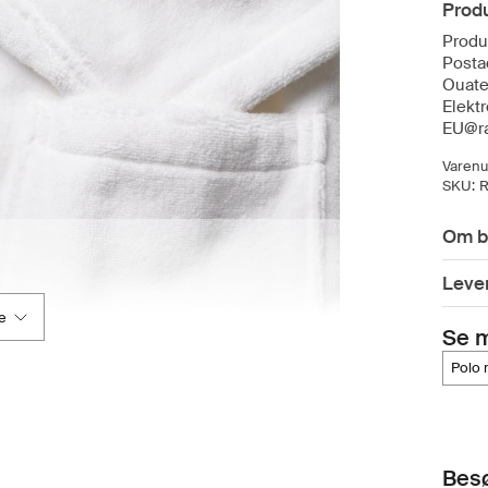
Prod
Produ
Posta
Ouate
Elekt
EU@ra
Varen
SKU:
R
Om b
Lever
e
Se 
polo
Besø