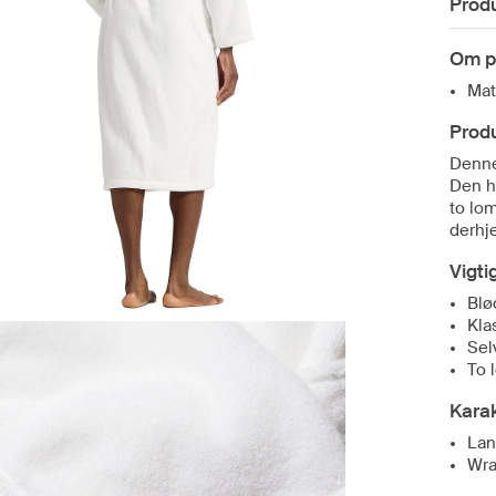
Prod
Om p
Mat
Prod
Denne
Den h
to lom
derhj
Vigti
Blø
Kla
Sel
To 
Karak
Lan
Wra