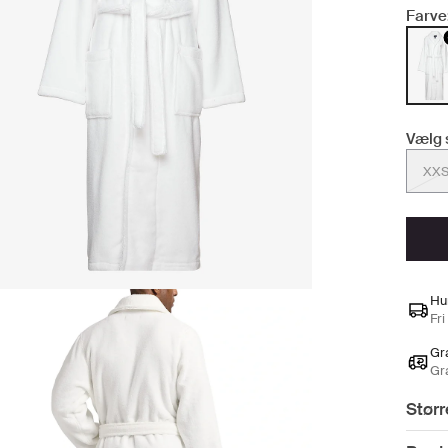
Farve
Vælg 
XXS
Hu
Fri
Gra
Gr
Størr