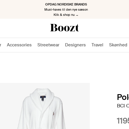
TILBAGE PÅ ARBEJDE, TILBAGE MED STIL
Kickstart den nye sæson
Klik & shop nu →
r
Accessories
Streetwear
Designers
Travel
Skønhed
Pol
BCI 
119