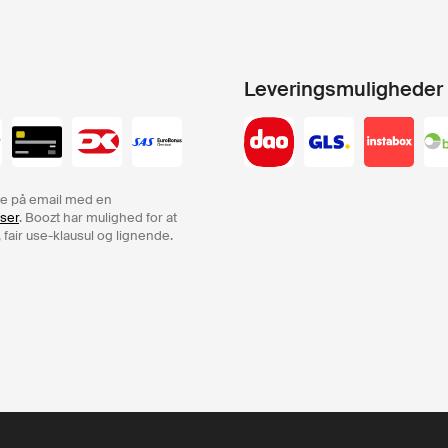
Leveringsmuligheder
rdre på email med en
lser
. Boozt har mulighed for at
 fair use-klausul og lignende.