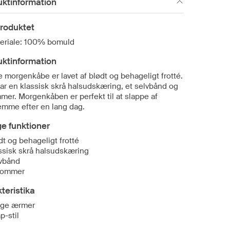
uktinformation
roduktet
eriale: 100% bomuld
uktinformation
 morgenkåbe er lavet af blødt og behageligt frotté.
ar en klassisk skrå halsudskæring, et selvbånd og
mer. Morgenkåben er perfekt til at slappe af
emme efter en lang dag.
ge funktioner
dt og behageligt frotté
ssisk skrå halsudskæring
vbånd
lommer
teristika
ge ærmer
p-stil