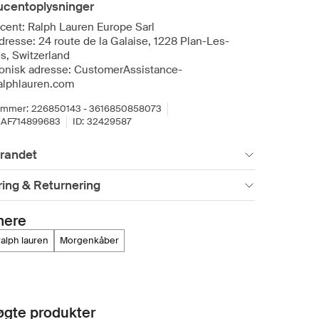
ucentoplysninger
cent: Ralph Lauren Europe Sarl
dresse: 24 route de la Galaise, 1228 Plan-Les-
s, Switzerland
ronisk adresse: CustomerAssistance-
lphlauren.com
ummer:
226850143 - 3616850858073
AF714899683
ID:
32429587
randet
ing & Returnering
mere
 ralph lauren
morgenkåber
gte produkter