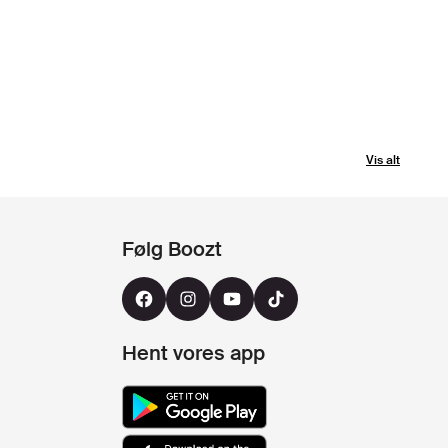
Vis alt
Følg Boozt
Hent vores app