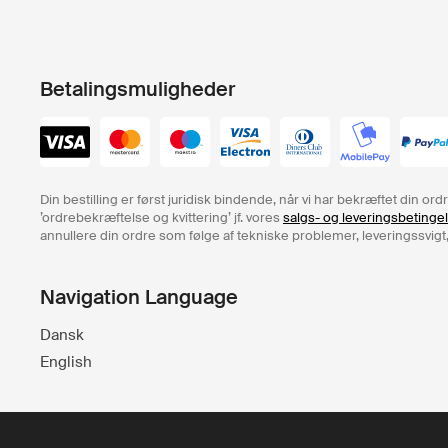
Betalingsmuligheder
Din bestilling er først juridisk bindende, når vi har bekræftet din o
’ordrebekræftelse og kvittering’ jf. vores
salgs- og leveringsbetinge
annullere din ordre som følge af tekniske problemer, leveringssvigt,
Navigation Language
Dansk
English