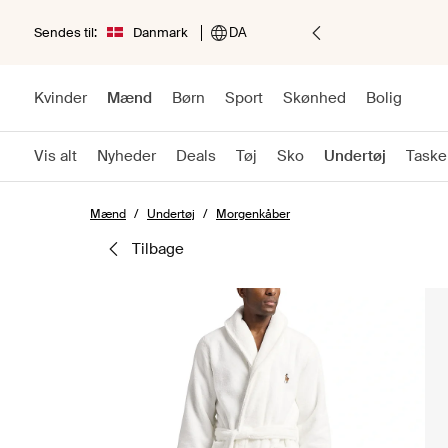
Sendes til:
Danmark
DA
Kvinder
Mænd
Børn
Sport
Skønhed
Bolig
Vis alt
Nyheder
Deals
Tøj
Sko
Undertøj
Taske
Mænd
Undertøj
Morgenkåber
tilbage