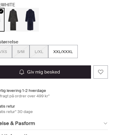
:
WHITE
størrelse
/XS
S/M
L/XL
XXL/XXXL
giv mig besked
rtig levering 1-2 hverdage
 fragt på ordrer over 499 kr*
tis retur
atis retur* 30 dage
else & Pasform