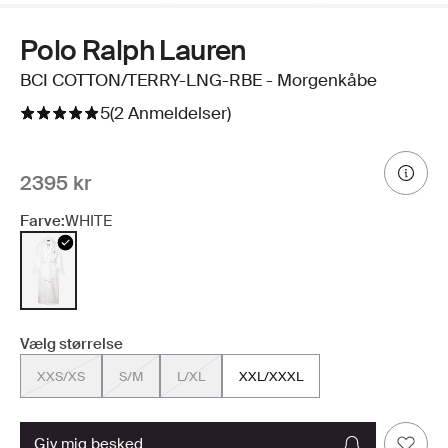
Polo Ralph Lauren
BCI COTTON/TERRY-LNG-RBE - Morgenkåbe
5
(2 Anmeldelser)
2395 kr
Farve:
WHITE
Vælg størrelse
XXS/XS
S/M
L/XL
XXL/XXXL
giv mig besked