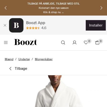
TILBAGE PÅ ARBEJDE, TILBAGE MED STIL
Kickstart den nye sæson
Klik & shop nu →
Boozt App
installer
4.6
0
0
Mænd
Undertøj
Morgenkåber
tilbage