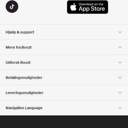
Hjælp & support
Kundeservice
Levering
Mere fra Boozt
Retur
Betaling
Om Os
Officiel rabatkode
Udforsk Boozt
Gavekort
Vores apps
Karriere
Firmainformation
Club Boozt
Betalingsmuligheder
Investorrelationer
Ansvar
Presse & udmærkelser
Boozt Outlet
Leveringsmuligheder
Navigation Language
Dansk
English