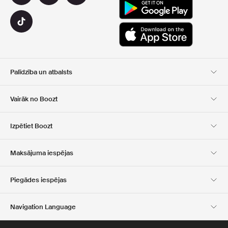
Palīdzība un atbalsts
Klientu apkalpošana
Piegāde
Vairāk no Boozt
Atgriešana
Maksājums
Par Mums
Oficiālā kupona lapa
Izpētiet Boozt
Dāvanu kartes
Mūsu lietotnes
Karjera
Kompānijas informācija
Club Boozt
Maksājuma iespējas
Investoru attiecības
Atbildība
Preses un balvas
Boozt Outlet
Piegādes iespējas
Navigation Language
Latvian
English