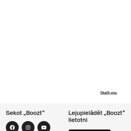
Skatīt visu
Sekot „Boozt”
Lejupielādēt „Boozt”
lietotni