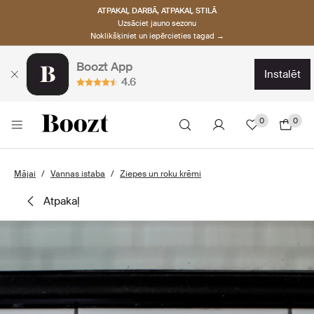
ATPAKAĻ DARBĀ, ATPAKAĻ STILĀ
Uzsāciet jauno sezonu
Noklikšķiniet un iepērcieties tagad →
Boozt App
instalēt
4.6
0
0
Mājai
Vannas istaba
Ziepes un roku krēmi
atpakaļ