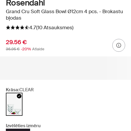
Rosendahl
Grand Cru Soft Glass Bowl Ø12cm 4 pcs. - Brokastu
bļodas
4.7
(10 Atsauksmes)
29.56 €
36.95 €
-20%
Atlaide
Krāsa:
CLEAR
Izvēlēties izmēru