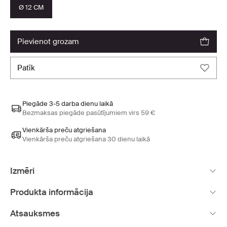
Ø 12 CM
pievienot grozam
patīk
Piegāde 3-5 darba dienu laikā
Bezmaksas piegāde pasūtījumiem virs 59 €
Vienkārša preču atgriešana
Vienkārša preču atgriešana 30 dienu laikā
Izmēri
Produkta informācija
Atsauksmes