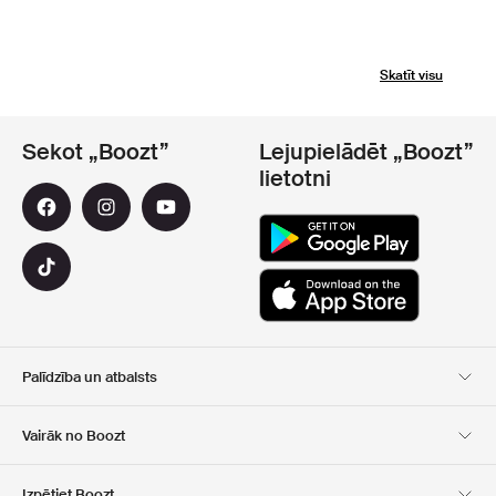
Skatīt visu
Sekot „Boozt”
Lejupielādēt „Boozt”
lietotni
Palīdzība un atbalsts
Klientu apkalpošana
Piegāde
Vairāk no Boozt
Atgriešana
Maksājums
Par Mums
Oficiālā kupona lapa
Izpētiet Boozt