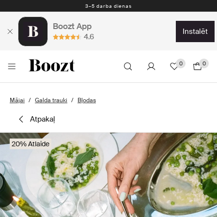
3–5 darba dienas
Boozt App
instalēt
4.6
0
0
Mājai
Galda trauki
Bļodas
atpakaļ
20% Atlaide