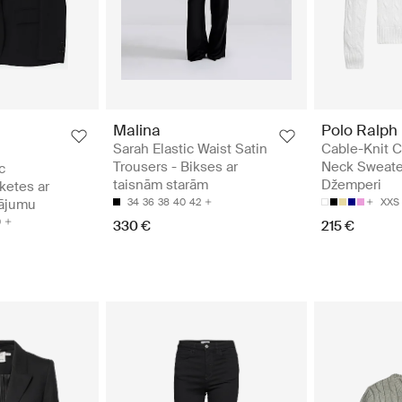
Malina
Polo Ralph
Sarah Elastic Waist Satin
Cable-Knit C
Trousers - Bikses ar
Neck Sweate
c
taisnām starām
Džemperi
ketes ar
gājumu
34
36
38
40
42
XXS
0
330 €
215 €