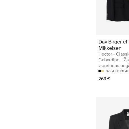
Day Birger et
Mikkelsen
Hector - Classi
Gabardine - Ža
vienrindas po
32
34
36
38
4
269 €