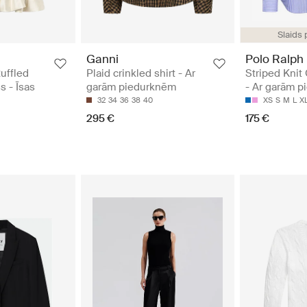
Slaids
Ganni
Polo Ralph
uffled
Plaid crinkled shirt - Ar
Striped Knit 
s - Īsas
garām piedurknēm
- Ar garām 
32
34
36
38
40
XS
S
M
L
X
295 €
175 €