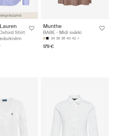
 piegriezums
 Lauren
Munthe
Oxford Shirt
BABE - Midi svārki
piedurknēm
34
36
38
40
42
L
179 €