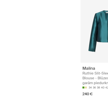
Malina
Ruthie Slit-Sle
Blouse - Blūzes
garām piedur
34
36
38
40
4
240 €