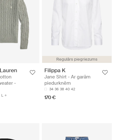
Regulārs piegriezums
 Lauren
Filippa K
otton
Jane Shirt - Ar garām
eater -
piedurknēm
34
36
38
40
42
L
170 €