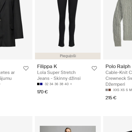
Pieguļoši
Filippa K
Polo Ralph
etes ar
Lola Super Stretch
Cable-Knit C
gājumu
Jeans - Skinny džinsi
Crewneck Sw
Džemperi
32
34
36
38
40
XXS
XS
S
M
170 €
215 €