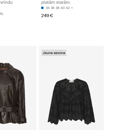
ivrindu
platām starām
34
36
38
40
42
XL
249 €
Jauna sezona