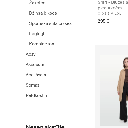
Shirt - Blūzes 
Žaketes
piedurknēm
Džinsa bikses
XS
S
M
L
XL
295 €
Sportiska stila bikses
Legingi
Kombinezoni
Apavi
Aksesuāri
Apakšveļa
Somas
Peldkostīmi
Nesen skatītie