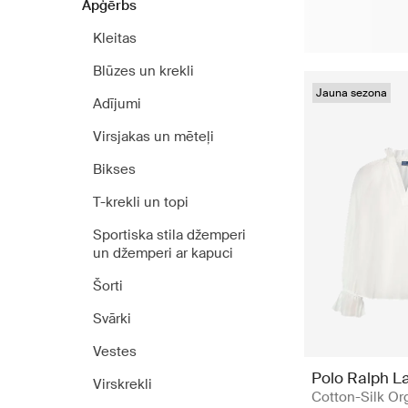
Apģērbs
Kleitas
Blūzes un krekli
Jauna sezona
Adījumi
Virsjakas un mēteļi
Bikses
T-krekli un topi
Sportiska stila džemperi
un džemperi ar kapuci
Šorti
Svārki
Vestes
Polo Ralph L
Virskrekli
Cotton-Silk Or