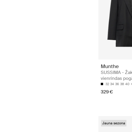
Munthe
SUSSIMA - Žak
vienrindas po
32
34
36
38
40
329 €
Jauna sezona