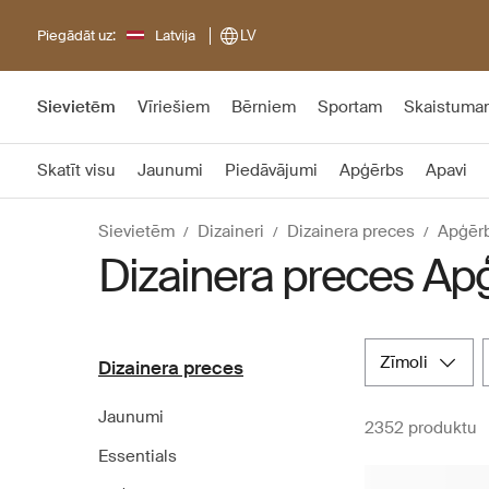
Piegādāt uz:
Latvija
LV
Sievietēm
Vīriešiem
Bērniem
Sportam
Skaistuma
Skatīt visu
Jaunumi
Piedāvājumi
Apģērbs
Apavi
Sievietēm
Dizaineri
Dizainera preces
Apģēr
Dizainera preces Ap
zīmoli
Dizainera preces
Jaunumi
2352 produktu
Essentials