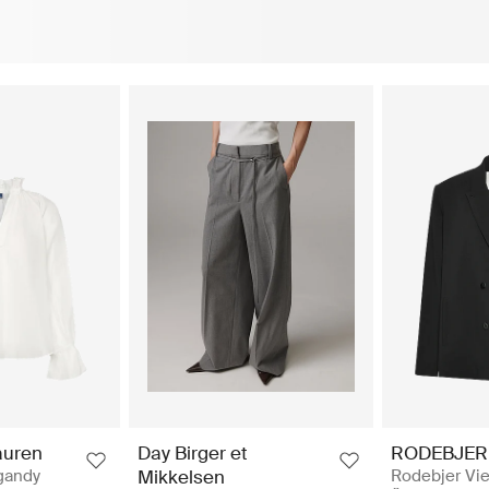
auren
Day Birger et
RODEBJER
gandy
Mikkelsen
Rodebjer Vie