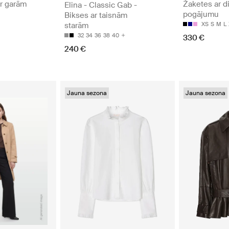
ar garām
Žaketes ar d
Elina - Classic Gab -
pogājumu
Bikses ar taisnām
starām
XS
S
M
L
32
34
36
38
40
330 €
240 €
Jauna sezona
Jauna sezona