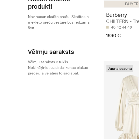
BUYERS
produkti
Burberry
Nav nesen skatīto preču. Skatīto un
CHILTERN - Tr
meklēto preču vēsture būs redzama
40
42
44
46
šeit.
1690 €
Vēlmju saraksts
Vēlmju saraksts ir tukšs.
Noklikšķiniet uz sirds ikonas blakus
Jauna sezona
precei, ja vēlaties to saglabāt.