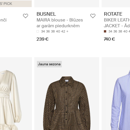
' PICK
BUSNEL
ROTATE
enči
MAIRA blouse - Blūzes
BIKER LEAT
ar garām piedurknēm
JACKET - Āda
34
36
38
40
42
34
36
38
40
239 €
740 €
Jauna sezona