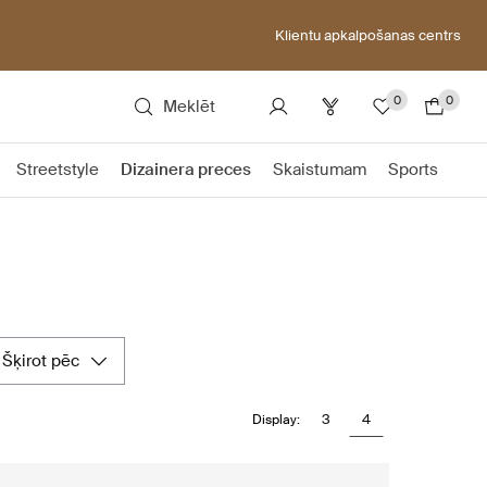
Klientu apkalpošanas centrs
0
0
Meklēt
Streetstyle
Dizainera preces
Skaistumam
Sports
šķirot pēc
3
4
Display: