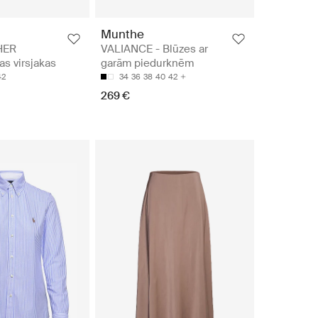
Munthe
HER
VALIANCE - Blūzes ar
s virsjakas
garām piedurknēm
42
34
36
38
40
42
269 €