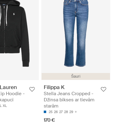
Šauri
 Lauren
Filippa K
Zip Hoodie -
Stella Jeans Cropped -
kapuci
Džinsa bikses ar tievām
starām
L
XL
25
26
27
28
29
170 €