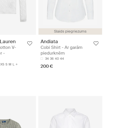
Slaids piegriezums
 Lauren
Andiata
otton V-
Cobi Shirt - Ar garām
r -
piedurknēm
34
36
40
44
XS
S
M
L
200 €