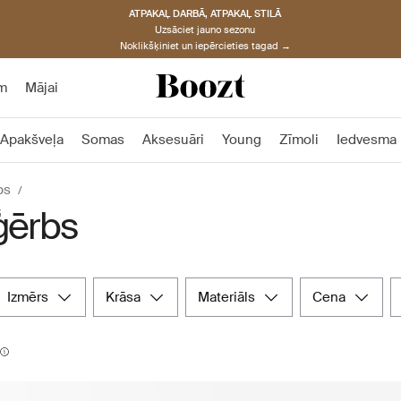
ATPAKAĻ DARBĀ, ATPAKAĻ STILĀ
Uzsāciet jauno sezonu
Noklikšķiniet un iepērcieties tagad →
m
Mājai
Apakšveļa
Somas
Aksesuāri
Young
Zīmoli
Iedvesma
bs
ģērbs
izmērs
krāsa
materiāls
cena