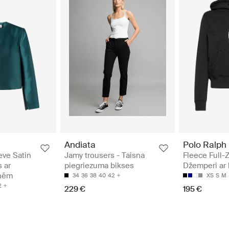
Andiata
Polo Ralph
eve Satin
Jamy trousers - Taisna
Fleece Full-
 ar
piegriezuma bikses
Džemperi ar 
knēm
34
36
38
40
42
XS
S
M
2
229 €
195 €