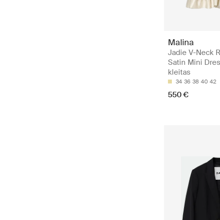
Malina
Jadie V-Neck R
Satin Mini Dres
kleitas
34
36
38
40
42
550 €