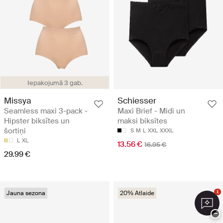
Iepakojumā 3 gab.
Missya
Schiesser
Seamless maxi 3-pack -
Maxi Brief - Midi un
Hipster biksītes un
maksi biksītes
šortiņi
S
M
L
XXL
XXXL
L
XL
13.56 €
16.95 €
29.99 €
Jauna sezona
20% Atlaide
1
−