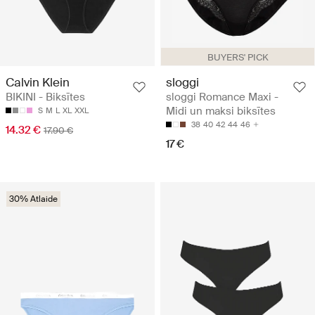
BUYERS' PICK
Calvin Klein
sloggi
BIKINI - Biksītes
sloggi Romance Maxi -
Midi un maksi biksītes
S
M
L
XL
XXL
38
40
42
44
46
14.32 €
17.90 €
17 €
30% Atlaide