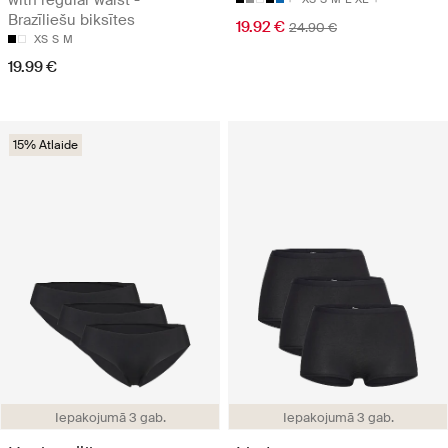
Brazīliešu biksītes
19.92 €
24.90 €
XS
S
M
19.99 €
15% Atlaide
Iepakojumā 3 gab.
Iepakojumā 3 gab.