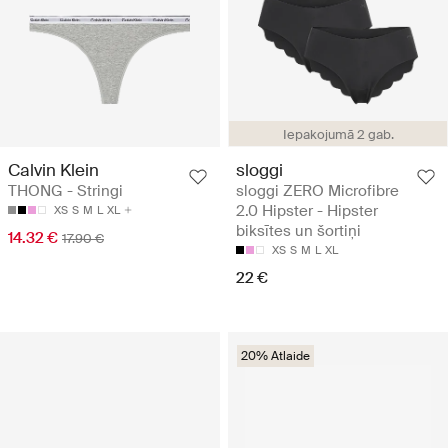
Iepakojumā 2 gab.
Calvin Klein
sloggi
THONG - Stringi
sloggi ZERO Microfibre
2.0 Hipster - Hipster
XS
S
M
L
XL
biksītes un šortiņi
14.32 €
17.90 €
XS
S
M
L
XL
22 €
20% Atlaide