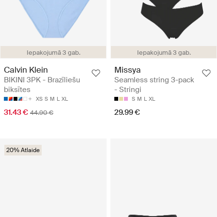
Iepakojumā 3 gab.
Iepakojumā 3 gab.
Calvin Klein
Missya
BIKINI 3PK - Brazīliešu
Seamless string 3-pack
biksītes
- Stringi
XS
S
M
L
XL
S
M
L
XL
31.43 €
29.99 €
44.90 €
20% Atlaide