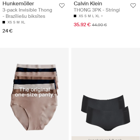
Hunkemöller
Calvin Klein
3-pack Invisible Thong
THONG 3PK - Stringi
- Brazīliešu biksītes
XS
S
M
L
XL
XS
S
M
XL
35.92 €
44.90 €
24 €