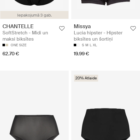
Iepakojumā 3 gab.
CHANTELLE
Missya
SoftStretch - Midi un
Lucia hipster - Hipster
maksi biksītes
biksītes un šortiņi
ONE SIZE
S
M
L
XL
62.70 €
19.99 €
20% Atlaide