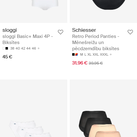
sloggi
Schiesser
sloggi Basic+ Maxi 4P -
Retro Period Panties -
Biksītes
Mēnešreižu un
pēcdzemdību biksītes
38
40
42
44
46
M
L
XL
XXL
XXXL
45 €
31.96 €
39.95 €