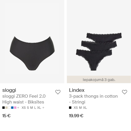
Iepakojumā 3 gab.
sloggi
Lindex
sloggi ZERO Feel 2.0
3-pack thongs in cotton
High waist - Biksītes
- Stringi
XS
S
M
L
XL
XS
M
XL
15 €
19.99 €