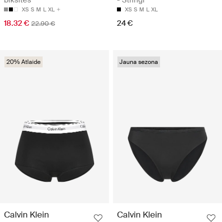
XS
S
M
L
XL
XS
S
M
L
XL
18.32 €
24 €
22.90 €
20% Atlaide
Jauna sezona
Calvin Klein
Calvin Klein