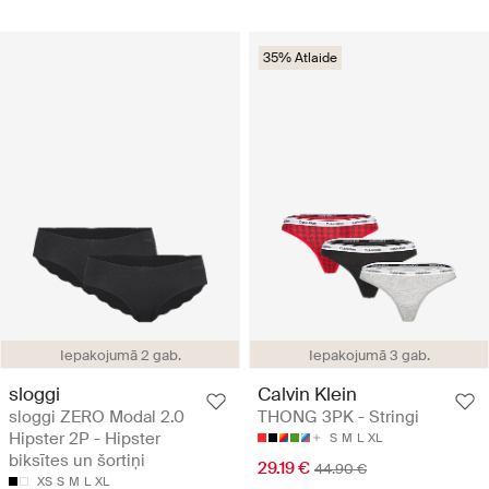
35% Atlaide
Iepakojumā 2 gab.
Iepakojumā 3 gab.
sloggi
Calvin Klein
sloggi ZERO Modal 2.0
THONG 3PK - Stringi
Hipster 2P - Hipster
S
M
L
XL
biksītes un šortiņi
29.19 €
44.90 €
XS
S
M
L
XL