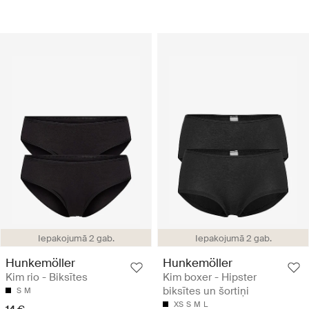
Iepakojumā 2 gab.
Iepakojumā 2 gab.
Hunkemöller
Hunkemöller
Kim rio - Biksītes
Kim boxer - Hipster
biksītes un šortiņi
S
M
XS
S
M
L