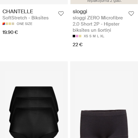
Iepakojumā 2 gab.
CHANTELLE
sloggi
SoftStretch - Biksītes
sloggi ZERO Microfibre
2.0 Short 2P - Hipster
ONE SIZE
biksītes un šortiņi
19.90 €
XS
S
M
L
XL
22 €