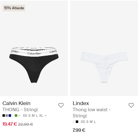
15% Atlaide
Calvin Klein
Lindex
THONG - Stringi
Thong low waist -
Stringi
XS
S
M
L
XL
XS
S
M
L
19.47 €
22.90 €
7.99 €