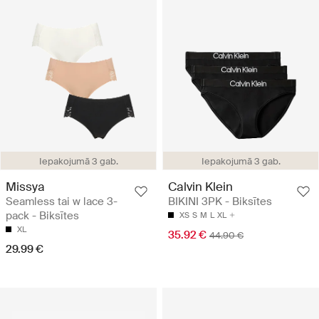
Iepakojumā 3 gab.
Iepakojumā 3 gab.
Missya
Calvin Klein
Seamless tai w lace 3-
BIKINI 3PK - Biksītes
pack - Biksītes
XS
S
M
L
XL
XL
35.92 €
44.90 €
29.99 €