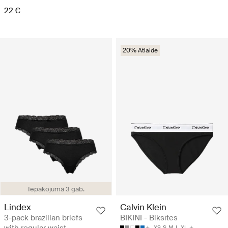
22 €
20% Atlaide
Iepakojumā 3 gab.
Lindex
Calvin Klein
3-pack brazilian briefs
BIKINI - Biksītes
with regular waist -
XS
S
M
L
XL