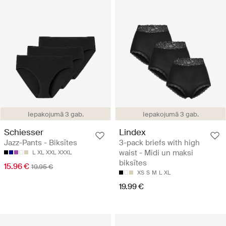
Iepakojumā 3 gab.
Iepakojumā 3 gab.
Schiesser
Lindex
Jazz-Pants - Biksītes
3-pack briefs with high
waist - Midi un maksi
L
XL
XXL
XXXL
biksītes
15.96 €
19.95 €
XS
S
M
L
XL
19.99 €