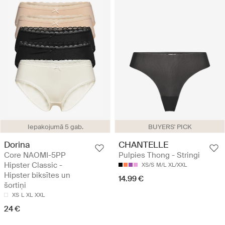
Iepakojumā 5 gab.
BUYERS' PICK
Dorina
CHANTELLE
Core NAOMI-5PP
Pulpies Thong - Stringi
Hipster Classic -
XS/S
M/L
XL/XXL
Hipster biksītes un
14.99 €
šortiņi
XS
L
XL
XXL
24 €