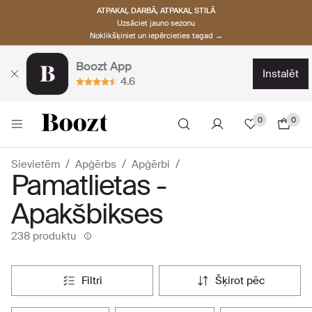
ATPAKAĻ DARBĀ, ATPAKAĻ STILĀ
Uzsāciet jauno sezonu
Noklikšķiniet un iepērcieties tagad →
Boozt App
instalēt
4.6
0
0
Sievietēm
Apģērbs
Apģērbi
Pamatlietas -
Apakšbikses
238 produktu
filtri
šķirot pēc