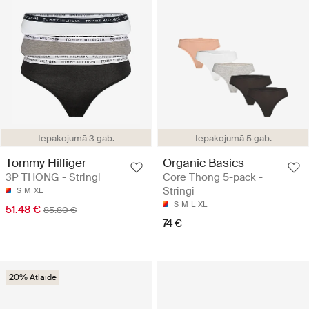
Iepakojumā 3 gab.
Iepakojumā 5 gab.
Tommy Hilfiger
Organic Basics
3P THONG - Stringi
Core Thong 5-pack -
Stringi
S
M
XL
S
M
L
XL
51.48 €
85.80 €
74 €
20% Atlaide