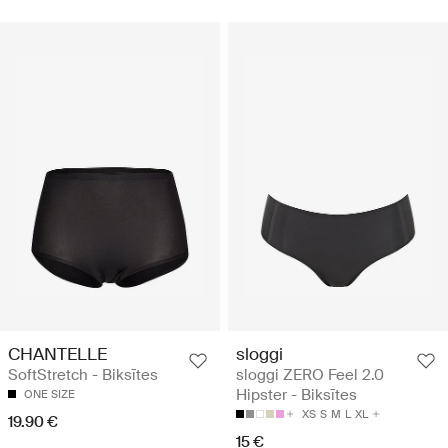
CHANTELLE
sloggi
SoftStretch - Biksītes
sloggi ZERO Feel 2.0
Hipster - Biksītes
ONE SIZE
XS
S
M
L
XL
19.90 €
15 €