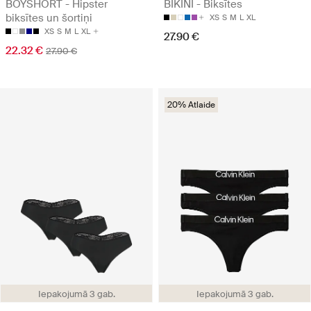
BOYSHORT - Hipster
BIKINI - Biksītes
biksītes un šortiņi
XS
S
M
L
XL
XS
S
M
L
XL
27.90 €
22.32 €
27.90 €
20% Atlaide
Iepakojumā 3 gab.
Iepakojumā 3 gab.