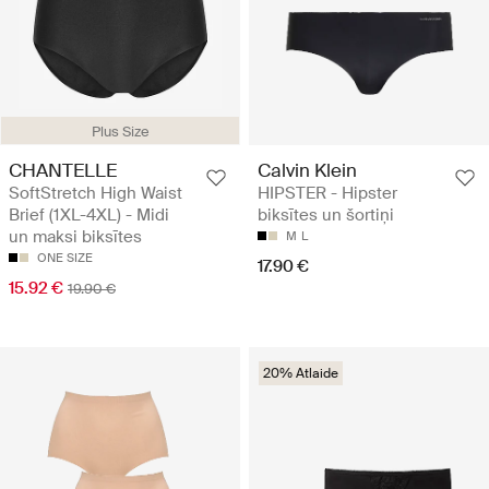
Plus Size
CHANTELLE
Calvin Klein
SoftStretch High Waist
HIPSTER - Hipster
Brief (1XL-4XL) - Midi
biksītes un šortiņi
un maksi biksītes
M
L
ONE SIZE
17.90 €
15.92 €
19.90 €
20% Atlaide