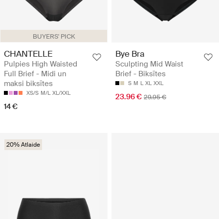
BUYERS' PICK
CHANTELLE
Bye Bra
Pulpies High Waisted
Sculpting Mid Waist
Full Brief - Midi un
Brief - Biksītes
maksi biksītes
S
M
L
XL
XXL
XS/S
M/L
XL/XXL
23.96 €
29.95 €
14 €
20% Atlaide