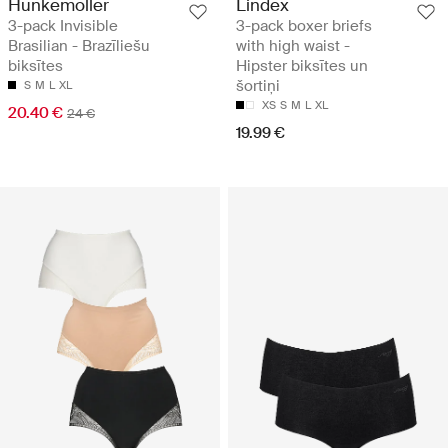
Hunkemöller
Lindex
3-pack Invisible
3-pack boxer briefs
Brasilian - Brazīliešu
with high waist -
biksītes
Hipster biksītes un
šortiņi
S
M
L
XL
XS
S
M
L
XL
20.40 €
24 €
19.99 €