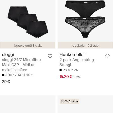
Iepakojumā 3 gab.
Iepakojumā 2 gab.
sloggi
Hunkemöller
sloggi 24/7 Microfibre
2-pack Angie string -
Maxi C3P - Midi un
Stringi
maksi biksītes
XS
S
M
XL
38
40
42
44
46
15.20 €
19 €
29 €
20% Atlaide