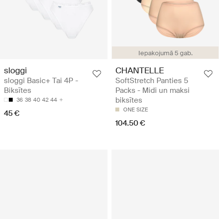
Iepakojumā 5 gab.
sloggi
CHANTELLE
sloggi Basic+ Tai 4P -
SoftStretch Panties 5
Biksītes
Packs - Midi un maksi
biksītes
36
38
40
42
44
ONE SIZE
45 €
104.50 €