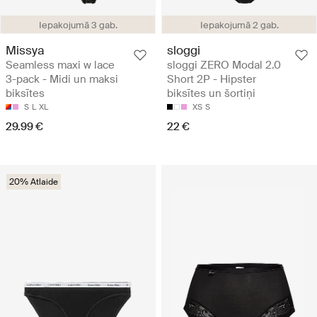
Iepakojumā 3 gab.
Iepakojumā 2 gab.
Missya
sloggi
Seamless maxi w lace
sloggi ZERO Modal 2.0
3-pack - Midi un maksi
Short 2P - Hipster
biksītes
biksītes un šortiņi
S
L
XL
XS
S
29.99 €
22 €
20% Atlaide