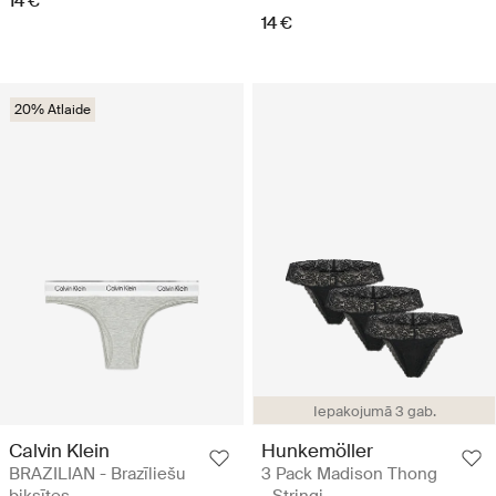
14 €
14 €
20% Atlaide
Iepakojumā 3 gab.
Calvin Klein
Hunkemöller
BRAZILIAN - Brazīliešu
3 Pack Madison Thong
biksītes
- Stringi