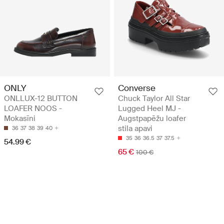
ONLY
Converse
ONLLUX-12 BUTTON
Chuck Taylor All Star
LOAFER NOOS -
Lugged Heel MJ -
Mokasīni
Augstpapēžu loafer
stila apavi
36
37
38
39
40
35
36
36.5
37
37.5
54.99 €
65 €
100 €