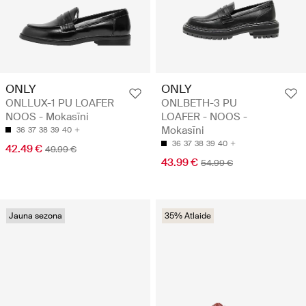
ONLY
ONLY
ONLLUX-1 PU LOAFER
ONLBETH-3 PU
NOOS - Mokasīni
LOAFER - NOOS -
Mokasīni
36
37
38
39
40
36
37
38
39
40
42.49 €
49.99 €
43.99 €
54.99 €
Jauna sezona
35% Atlaide