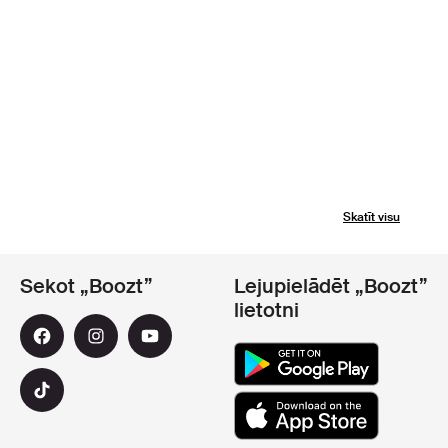
Skatīt visu
Sekot „Boozt”
Lejupielādēt „Boozt”
lietotni