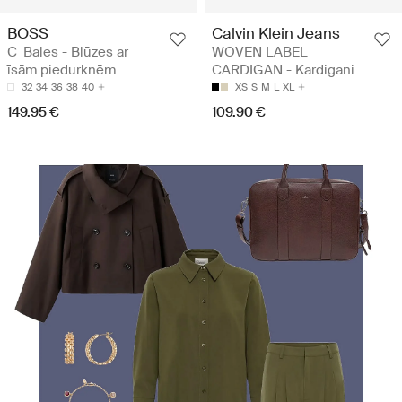
BOSS
Calvin Klein Jeans
C_Bales - Blūzes ar
WOVEN LABEL
īsām piedurknēm
CARDIGAN - Kardigani
32
34
36
38
40
XS
S
M
L
XL
149.95 €
109.90 €