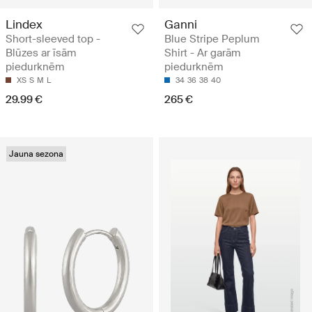
Lindex
Ganni
Short-sleeved top -
Blue Stripe Peplum
Blūzes ar īsām
Shirt - Ar garām
piedurknēm
piedurknēm
XS
S
M
L
34
36
38
40
29.99 €
265 €
Jauna sezona