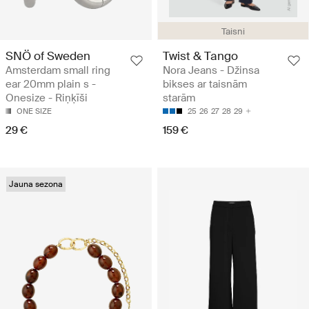
Taisni
SNÖ of Sweden
Twist & Tango
Amsterdam small ring
Nora Jeans - Džinsa
ear 20mm plain s -
bikses ar taisnām
Onesize - Riņķīši
starām
ONE SIZE
25
26
27
28
29
29 €
159 €
Jauna sezona