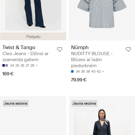
Platgalu
Twist & Tango
Nümph
Cleo Jeans - Džinsi ar
NUDITTY BLOUSE -
zvanveida galiem
Blūzes ar īsām
piedurknēm
24
25
26
27
28
34
36
38
40
42
169 €
79.99 €
Jauna sezona
Jauna sezona