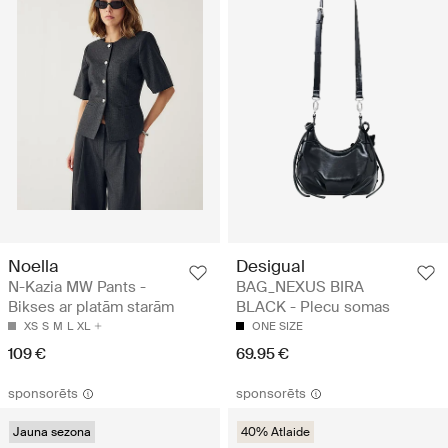
Noella
Desigual
N-Kazia MW Pants -
BAG_NEXUS BIRA
Bikses ar platām starām
BLACK - Plecu somas
XS
S
M
L
XL
ONE SIZE
109 €
69.95 €
sponsorēts
sponsorēts
Jauna sezona
40% Atlaide