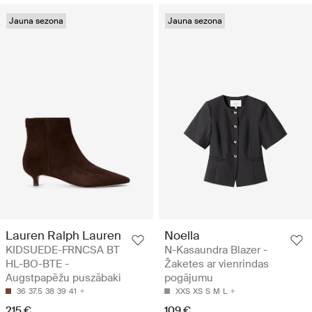
Jauna sezona
Jauna sezona
Lauren Ralph Lauren
Noella
KIDSUEDE-FRNCSA BT
N-Kasaundra Blazer -
HL-BO-BTE -
Žaketes ar vienrindas
Augstpapēžu puszābaki
pogājumu
36
37.5
38
39
41
XXS
XS
S
M
L
215 €
109 €