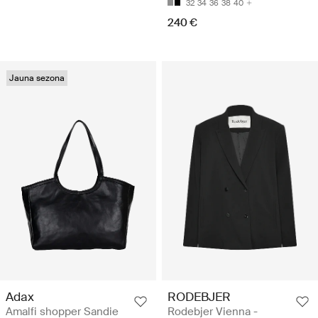
32
34
36
38
40
240 €
Jauna sezona
Adax
RODEBJER
Amalfi shopper Sandie
Rodebjer Vienna -