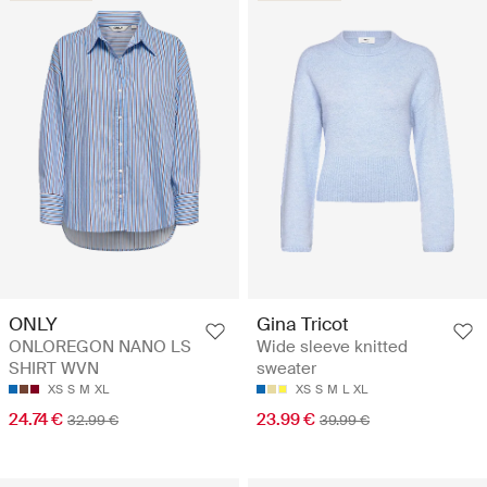
ONLY
Gina Tricot
ONLOREGON NANO LS
Wide sleeve knitted
SHIRT WVN
sweater
XS
S
M
XL
XS
S
M
L
XL
24.74 €
23.99 €
32.99 €
39.99 €