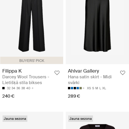
BUYERS' PICK
Filippa K
Ahlvar Gallery
Darcey Wool Trousers -
Hana satin skirt - Midi
Lietišķā stila bikses
svārki
32
34
36
38
40
XS
S
M
L
XL
240 €
289 €
Jauna sezona
Jauna sezona