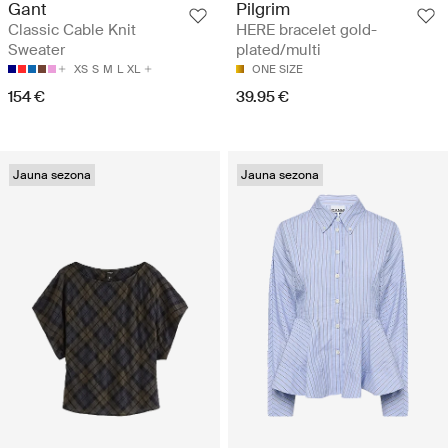
Gant
Pilgrim
Classic Cable Knit
HERE bracelet gold-
Sweater
plated/multi
XS
S
M
L
XL
ONE SIZE
154 €
39.95 €
Jauna sezona
Jauna sezona