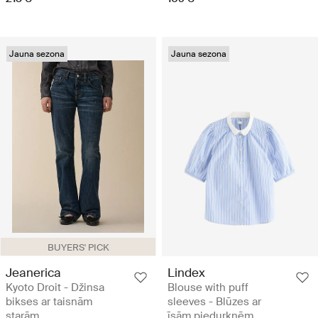
Jauna sezona
Jauna sezona
BUYERS' PICK
Jeanerica
Lindex
Kyoto Droit - Džinsa
Blouse with puff
bikses ar taisnām
sleeves - Blūzes ar
starām
īsām piedurknēm