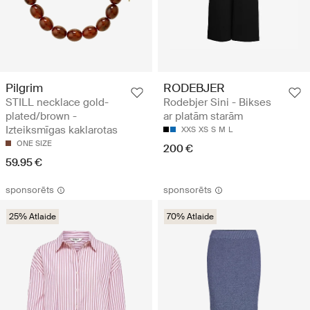
Pilgrim
RODEBJER
STILL necklace gold-
Rodebjer Sini - Bikses
plated/brown -
ar platām starām
Izteiksmīgas kaklarotas
XXS
XS
S
M
L
ONE SIZE
200 €
59.95 €
sponsorēts
sponsorēts
25% Atlaide
70% Atlaide