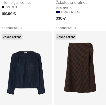
- Ietilpīgas somas
Žaketes ar divrindu
pogājumu
ONE SIZE
XS
S
M
L
XL
199.90 €
330 €
sponsorēts
sponsorēts
Jauna sezona
Jauna sezona