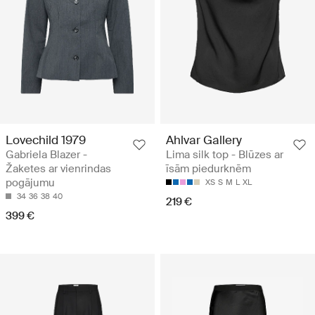
Lovechild 1979
Ahlvar Gallery
Gabriela Blazer -
Lima silk top - Blūzes ar
Žaketes ar vienrindas
īsām piedurknēm
pogājumu
XS
S
M
L
XL
34
36
38
40
219 €
399 €