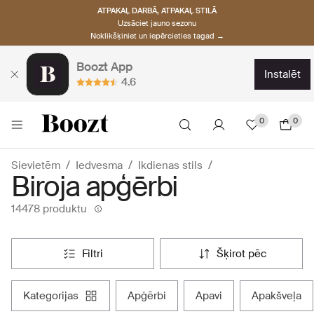
ATPAKAĻ DARBĀ, ATPAKAĻ STILĀ
Uzsāciet jauno sezonu
Noklikšķiniet un iepērcieties tagad →
Boozt App
instalēt
4.6
0
0
Sievietēm
Iedvesma
Ikdienas stils
Biroja apģērbi
14478 produktu
filtri
šķirot pēc
kategorijas
apģērbi
apavi
apakšveļa