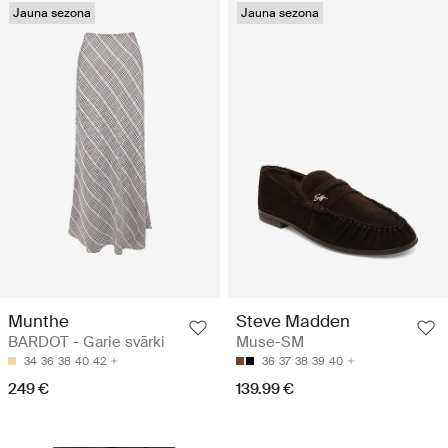
Jauna sezona
Jauna sezona
Munthe
Steve Madden
BARDOT - Garie svārki
Muse-SM
34
36
38
40
42
36
37
38
39
40
249 €
139.99 €