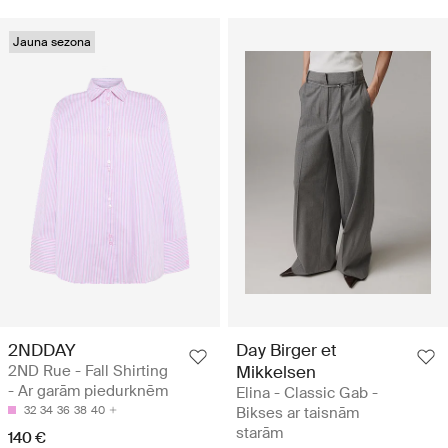
Jauna sezona
2NDDAY
Day Birger et
2ND Rue - Fall Shirting
Mikkelsen
- Ar garām piedurknēm
Elina - Classic Gab -
32
34
36
38
40
Bikses ar taisnām
starām
140 €