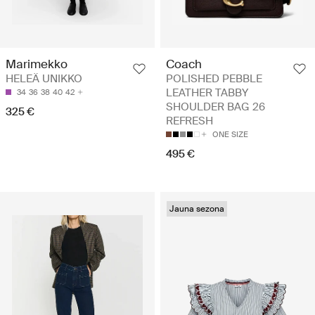
Marimekko
Coach
HELEÄ UNIKKO
POLISHED PEBBLE
LEATHER TABBY
34
36
38
40
42
SHOULDER BAG 26
325 €
REFRESH
ONE SIZE
495 €
Jauna sezona