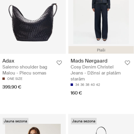
Plaši
Adax
Mads Nørgaard
Salerno shoulder bag
Cosy Denim Christel
Malou - Plecu somas
Jeans - Džinsi ar platām
starām
ONE SIZE
34
36
38
40
42
399.90 €
160 €
Žaketes
Blūzes un krekli
Apavi
Somas
Jauna sezona
Jauna sezona