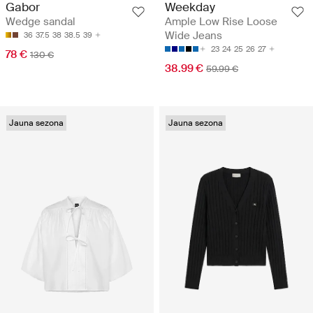
Gabor
Weekday
Wedge sandal
Ample Low Rise Loose
Wide Jeans
36
37.5
38
38.5
39
23
24
25
26
27
78 €
130 €
38.99 €
59.99 €
Jauna sezona
Jauna sezona