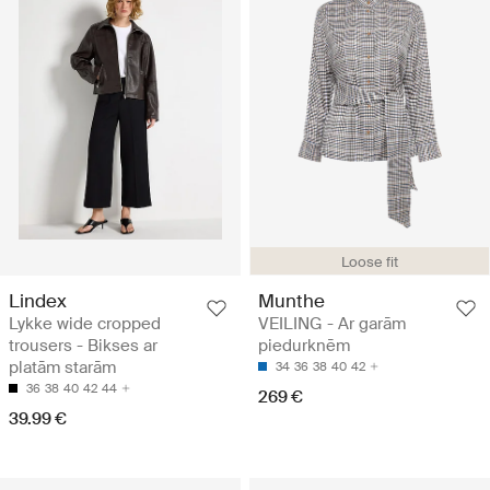
Loose fit
Lindex
Munthe
Lykke wide cropped
VEILING - Ar garām
trousers - Bikses ar
piedurknēm
platām starām
34
36
38
40
42
36
38
40
42
44
269 €
39.99 €