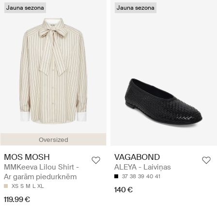
Jauna sezona
Jauna sezona
Oversized
MOS MOSH
VAGABOND
MMKeeva Lilou Shirt -
ALEYA - Laiviņas
Ar garām piedurknēm
37
38
39
40
41
XS
S
M
L
XL
140 €
119.99 €