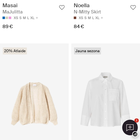
Masai
Noella
MaJulitta
N-Mitty Skirt
XS
S
M
L
XL
XS
S
M
L
XL
89 €
84 €
20% Atlaide
Jauna sezona
1
−