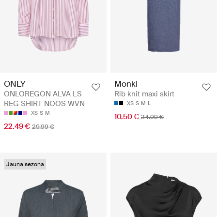
ONLY
Monki
ONLOREGON ALVA LS
Rib knit maxi skirt
REG SHIRT NOOS WVN
XS
S
M
L
XS
S
M
10.50 €
34.99 €
22.49 €
29.99 €
Jauna sezona