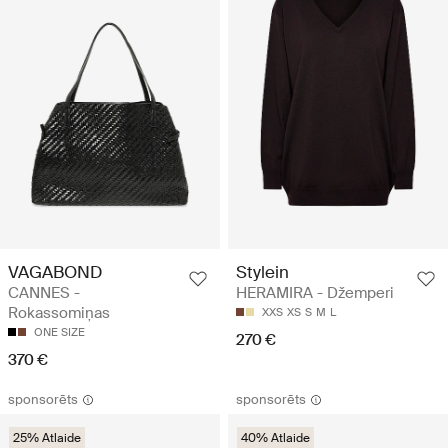
VAGABOND
Stylein
CANNES -
HERAMIRA - Džemperi
Rokassomiņas
XXS
XS
S
M
L
ONE SIZE
270 €
370 €
sponsorēts
sponsorēts
25% Atlaide
40% Atlaide