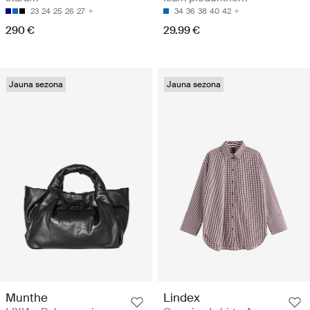
23
24
25
26
27
34
36
38
40
42
290 €
29.99 €
Jauna sezona
Jauna sezona
Munthe
Lindex