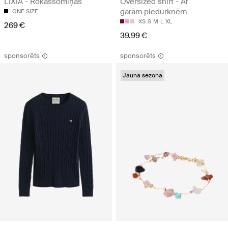
LIXIA - Rokassomiņas
Oversized shirt - Ar
garām piedurknēm
ONE SIZE
XS
S
M
L
XL
269 €
39.99 €
sponsorēts
sponsorēts
Jauna sezona