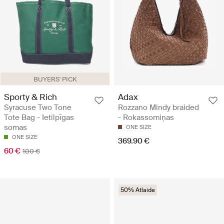
BUYERS' PICK
Sporty & Rich
Adax
Syracuse Two Tone
Rozzano Mindy braided
Tote Bag - Ietilpīgas
- Rokassomiņas
somas
ONE SIZE
ONE SIZE
369.90 €
60 €
100 €
50% Atlaide