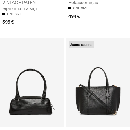
VINTAGE PATENT -
Rokassomiņas
Iepirkimu maisiņi
ONE SIZE
ONE SIZE
494 €
595 €
Jauna sezona