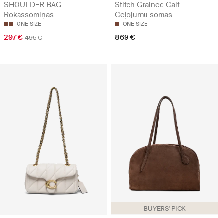
SHOULDER BAG -
Stitch Grained Calf -
Rokassomiņas
Ceļojumu somas
ONE SIZE
ONE SIZE
297 €
869 €
495 €
BUYERS' PICK