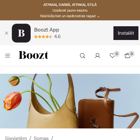
ATPAKAĻ DARBĀ, ATPAKAĻ STILĀ
Uzsāciet jauno sezonu
Noklikšķiniet un iepērcieties tagad →
Boozt App
instalēt
4.6
0
0
Sievietēm
Somas