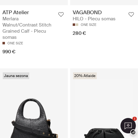
ATP Atelier
VAGABOND
Merlara
HILO - Plecu somas
Walnut/Contrast Stitch
ONE SIZE
Grained Calf - Plecu
280 €
somas
ONE SIZE
990 €
Jauna sezona
20% Atlaide
1
−