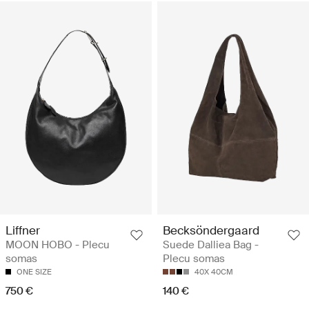
Liffner
Becksöndergaard
MOON HOBO - Plecu
Suede Dalliea Bag -
somas
Plecu somas
ONE SIZE
40X 40CM
750 €
140 €