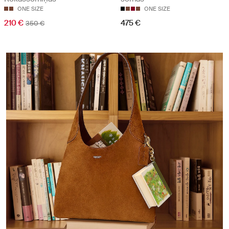
ONE SIZE
ONE SIZE
210 €
475 €
350 €