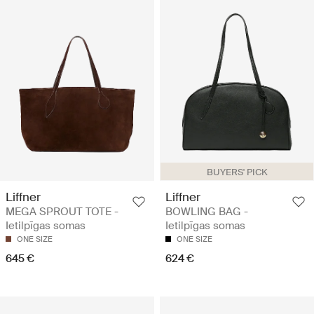
BUYERS' PICK
Liffner
Liffner
MEGA SPROUT TOTE -
BOWLING BAG -
Ietilpīgas somas
Ietilpīgas somas
ONE SIZE
ONE SIZE
645 €
624 €