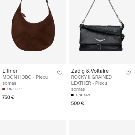
Liffner
Zadig & Voltaire
MOON HOBO - Plecu
ROCKY II GRAINED
somas
LEATHER - Plecu
somas
ONE SIZE
ONE SIZE
750 €
500 €