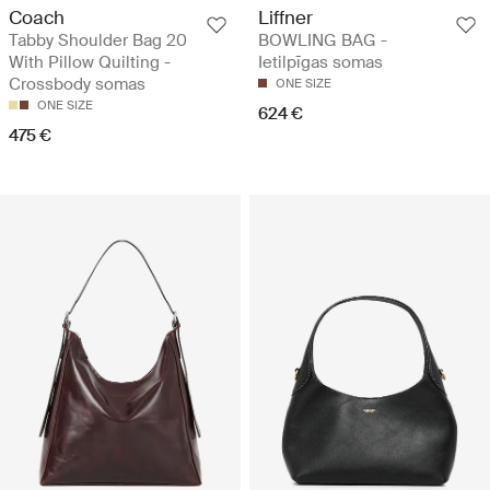
Coach
Liffner
Tabby Shoulder Bag 20
BOWLING BAG -
With Pillow Quilting -
Ietilpīgas somas
Crossbody somas
ONE SIZE
ONE SIZE
624 €
475 €