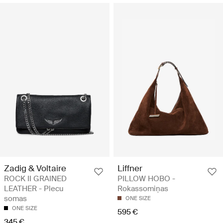
Zadig & Voltaire
Liffner
ROCK II GRAINED
PILLOW HOBO -
LEATHER - Plecu
Rokassomiņas
somas
ONE SIZE
ONE SIZE
595 €
345 €