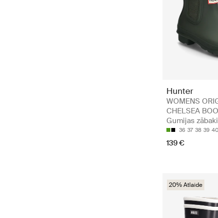
Hunter
WOMENS ORI
CHELSEA BOO
Gumijas zābaki
36
37
38
39
40
139 €
20% Atlaide