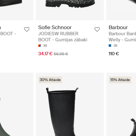
n
Sofie Schnoor
Barbour
BOOT -
JODIESW RUBBER
Barbour Ban
BOOT - Gumijas zābaki
Welly - Gumi
38
36
34.17 €
110 €
56.95 €
30% Atlaide
15% Atlaide