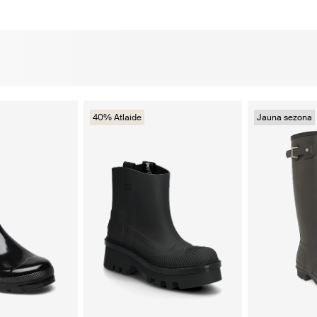
40% Atlaide
Jauna sezona