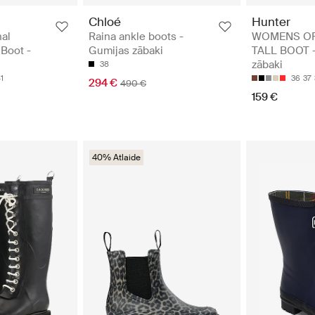
Chloé
Hunter
al
Raina ankle boots -
WOMENS OR
Boot -
Gumijas zābaki
TALL BOOT -
zābaki
38
1
36
37
294 €
490 €
159 €
40% Atlaide