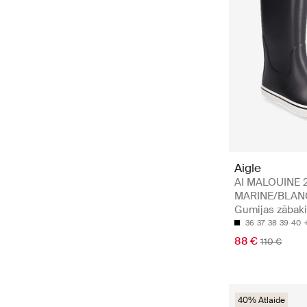
Aigle
AI MALOUINE 
MARINE/BLAN
Gumijas zābaki
36
37
38
39
40
88 €
110 €
40% Atlaide