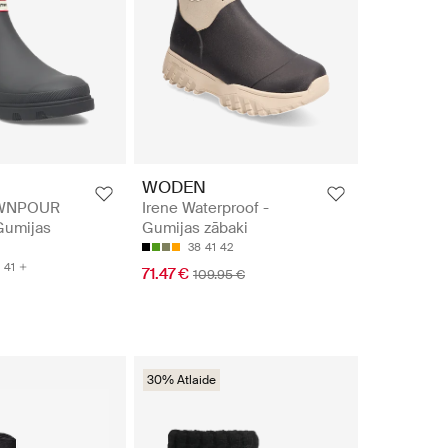
WODEN
WNPOUR
Irene Waterproof -
Gumijas
Gumijas zābaki
38
41
42
41
71.47 €
109.95 €
30% Atlaide