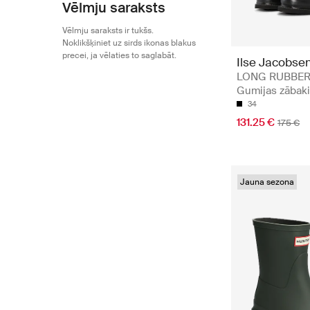
Vēlmju saraksts
Vēlmju saraksts ir tukšs.
Noklikšķiniet uz sirds ikonas blakus
precei, ja vēlaties to saglabāt.
Ilse Jacobse
LONG RUBBER
Gumijas zābaki
34
131.25 €
175 €
Jauna sezona