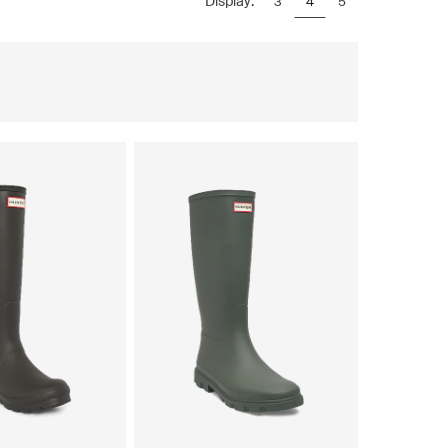
Display:
3
4
5