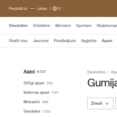
Piegādāt uz:
Latvija
LV
Sievietēm
Vīriešiem
Bērniem
Sportam
Skaistuma
Skatīt visu
Jaunumi
Piedāvājumi
Apģērbs
Apavi
Apavi
6 727
Sievietēm
Apa
Gumija
Stilīgi apavi
260
Ikdienas apavi
1 971
Mokasīni
369
zīmoli
Sandales
1 352