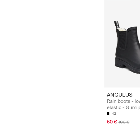
ANGULUS
Rain boots - lo
elastic - Gumij
42
60 €
100 €