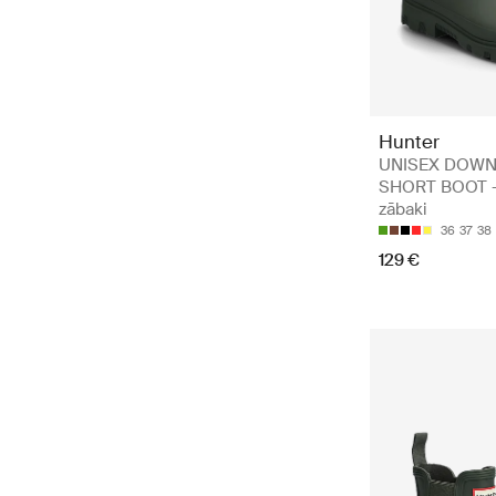
Hunter
UNISEX DOW
SHORT BOOT -
zābaki
36
37
38
129 €