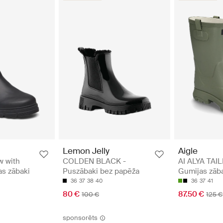
Lemon Jelly
Aigle
w with
COLDEN BLACK -
AI ALYA TAIL
as zābaki
Puszābaki bez papēža
Gumijas zāb
36
37
38
40
36
37
41
80 €
87.50 €
100 €
125 €
sponsorēts