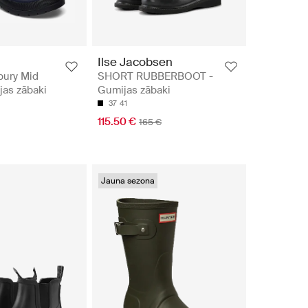
Ilse Jacobsen
bury Mid
SHORT RUBBERBOOT -
jas zābaki
Gumijas zābaki
37
41
115.50 €
165 €
Jauna sezona