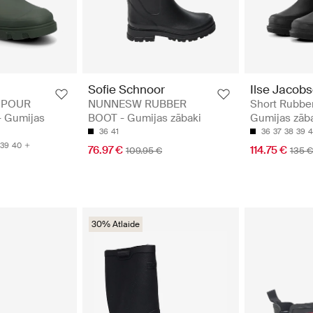
Sofie Schnoor
Ilse Jacob
NPOUR
NUNNESW RUBBER
Short Rubber
 Gumijas
BOOT - Gumijas zābaki
Gumijas zāb
36
41
36
37
38
39
4
39
40
76.97 €
114.75 €
109.95 €
135 €
30% Atlaide