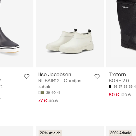
Ilse Jacobsen
Tretorn
2
RUBAIR12 - Gumijas
BORE 2.0
C -
zābaki
36
37
38
39
4
39
40
41
80 €
100 €
77 €
110 €
20% Atlaide
30% Atlaide