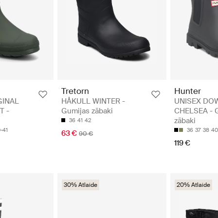
Tretorn
Hunter
GINAL
HÅKULL WINTER -
UNISEX DO
T -
Gumijas zābaki
CHELSEA - 
zābaki
36
41
42
-41
36
37
38
40
63 €
90 €
119 €
30% Atlaide
20% Atlaide