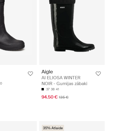
Aigle
AI ELIOSA WINTER
NOIR - Gumijas zābaki
0
37
38
41
94.50 €
135 €
35% Atlaide