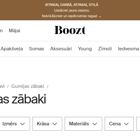
ATPAKAĻ DARBĀ, ATPAKAĻ STILĀ
Uzsāciet jauno sezonu
Noklikšķiniet un iepērcieties tagad →
m
Mājai
Apakšveļa
Somas
Aksesuāri
Young
Zīmoli
Iedvesma
vi
Gumijas zābaki
s zābaki
izmērs
krāsa
materiāls
cena