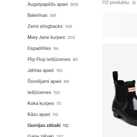
112 produktu
Augstpapēžu apavi
809
Balerīnas
391
Zemi slingbacks
108
Mary Jane kurpes
202
Espadrilles
94
Flip Flop iešļūcenes
80
Jahtas apavi
192
Šņorējami apavi
68
Iešļūcenes
152
Koka kurpes
70
Kāzu apavi
110
Gumijas zābaki
112
Garie zābaki
257