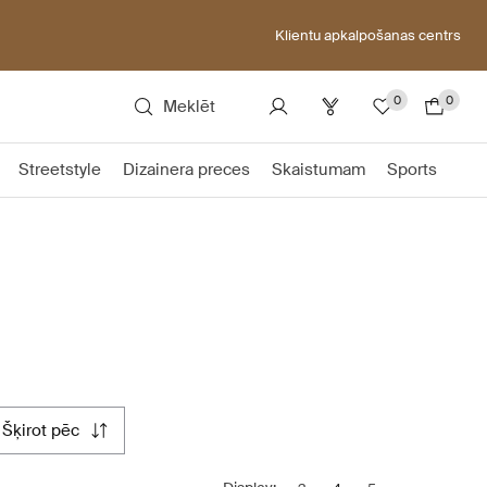
Klientu apkalpošanas centrs
0
0
Meklēt
Streetstyle
Dizainera preces
Skaistumam
Sports
šķirot pēc