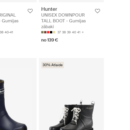
Hunter
IGINAL
UNISEX DOWNPOUR
 Gumijas
TALL BOOT - Gumijas
zābaki
38
40-41
37
38
39
40
41
no 139 €
30% Atlaide