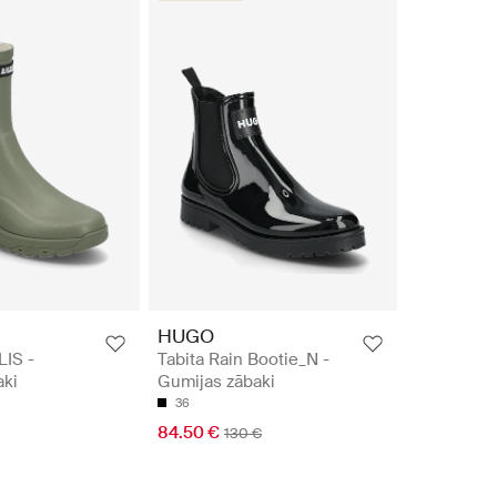
HUGO
LIS -
Tabita Rain Bootie_N -
aki
Gumijas zābaki
36
84.50 €
130 €