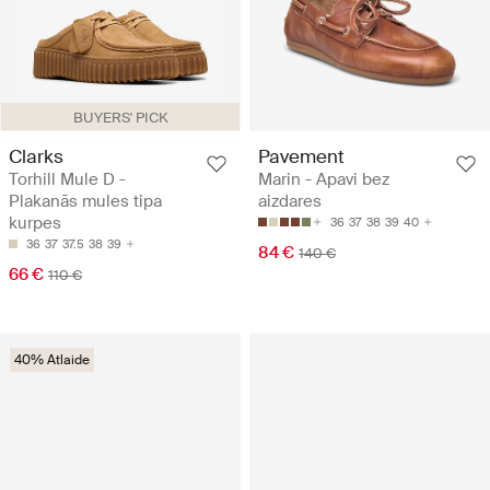
BUYERS' PICK
Clarks
Pavement
Torhill Mule D -
Marin - Apavi bez
Plakanās mules tipa
aizdares
kurpes
36
37
38
39
40
36
37
37.5
38
39
84 €
140 €
66 €
110 €
40% Atlaide