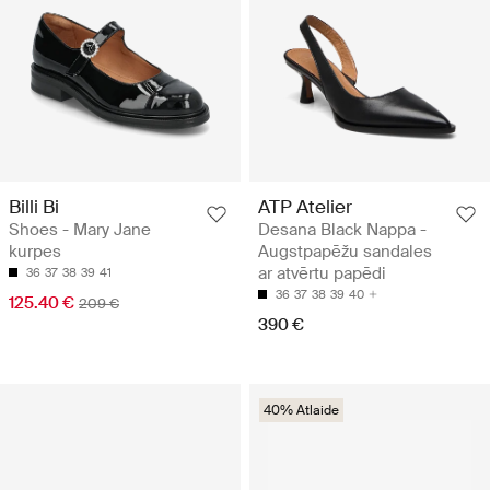
Billi Bi
ATP Atelier
Shoes - Mary Jane
Desana Black Nappa -
kurpes
Augstpapēžu sandales
ar atvērtu papēdi
36
37
38
39
41
36
37
38
39
40
125.40 €
209 €
390 €
40% Atlaide