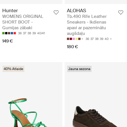
Hunter
ALOHAS
WOMENS ORIGINAL
Tb.490 Rife Leather
SHORT BOOT -
Sneakers - Ikdienas
Gumijas zābaki
apavi ar pazeminātu
augšdaļu
36
37
38
39
40/41
36
37
38
39
40
149 €
180 €
40% Atlaide
Jauna sezona