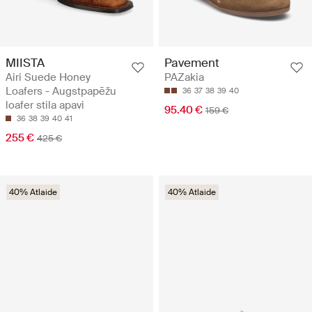
MIISTA
Pavement
Airi Suede Honey
PAZakia
Loafers - Augstpapēžu
36
37
38
39
40
loafer stila apavi
95.40 €
159 €
36
38
39
40
41
255 €
425 €
40% Atlaide
40% Atlaide