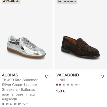
40% Atlaide
Jauna sezona
ALOHAS
VAGABOND
Tb.490 Rife Shimmer
LINN
Silver Cream Leather
37
38
39
40
41
Sneakers - Ikdienas
150 €
apavi ar pazeminātu
augšdaļu
36
37
38
39
40