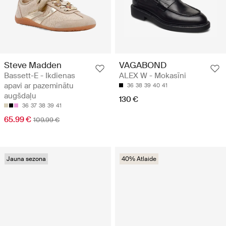
Steve Madden
VAGABOND
Bassett-E - Ikdienas
ALEX W - Mokasīni
apavi ar pazeminātu
36
38
39
40
41
augšdaļu
130 €
36
37
38
39
41
65.99 €
109.99 €
Jauna sezona
40% Atlaide