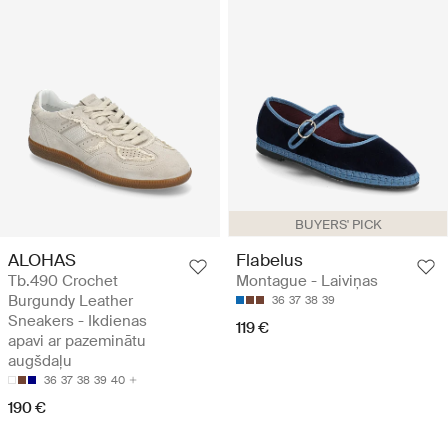
BUYERS' PICK
ALOHAS
Flabelus
Tb.490 Crochet
Montague - Laiviņas
Burgundy Leather
36
37
38
39
Sneakers - Ikdienas
119 €
apavi ar pazeminātu
augšdaļu
36
37
38
39
40
190 €