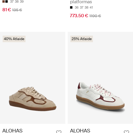
platformas
37
38
39
36
37
38
41
81 €
135 €
773.50 €
1190 €
40% Atlaide
25% Atlaide
ALOHAS
ALOHAS