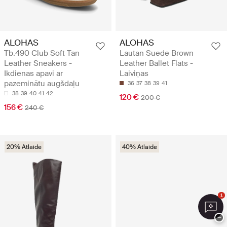
ALOHAS
ALOHAS
Tb.490 Club Soft Tan
Lautan Suede Brown
Leather Sneakers -
Leather Ballet Flats -
Ikdienas apavi ar
Laiviņas
pazeminātu augšdaļu
36
37
38
39
41
38
39
40
41
42
120 €
200 €
156 €
240 €
20% Atlaide
40% Atlaide
1
−