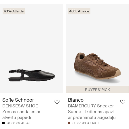
40% Atlaide
40% Atlaide
BUYERS' PICK
Sofie Schnoor
Bianco
DENISESW SHOE -
BIAMERCURY Sneaker
Zemas sandales ar
Suede - Ikdienas apavi
atvērtu papēdi
ar pazeminātu augšdaļu
37
38
39
40
41
36
37
38
39
40