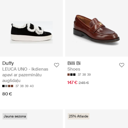
Duffy
Billi Bi
LEUCA UNO - Ikdienas
Shoes
apavi ar pazeminātu
37
38
39
augšdaļu
147 €
245 €
37
38
39
40
80 €
Jauna sezona
25% Atlaide