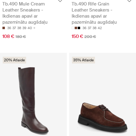
Tb.490 Mule Cream
Tb.490 Rife Grain
Leather Sneakers -
Leather Sneakers -
Ikdienas apavi ar
Ikdienas apavi ar
pazeminātu augšdaļu
pazeminātu augšdaļu
36
37
38
39
40
36
37
38
42
108 €
150 €
180 €
200 €
20% Atlaide
35% Atlaide