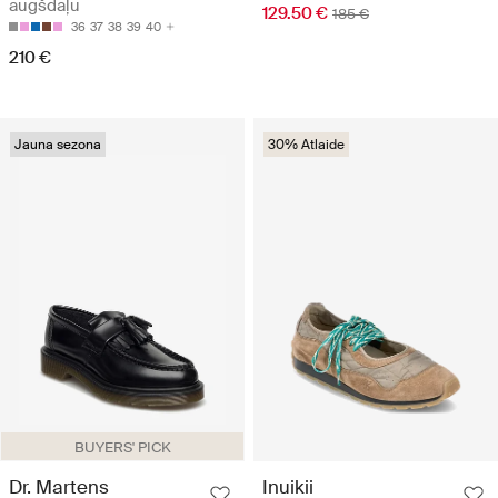
augšdaļu
129.50 €
185 €
36
37
38
39
40
210 €
Jauna sezona
30% Atlaide
BUYERS' PICK
Dr. Martens
Inuikii