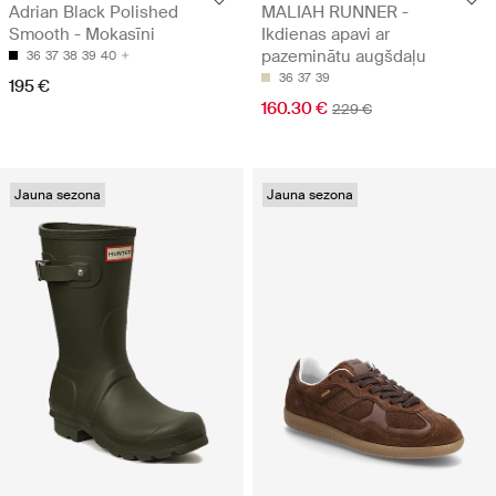
Adrian Black Polished
MALIAH RUNNER -
Smooth - Mokasīni
Ikdienas apavi ar
pazeminātu augšdaļu
36
37
38
39
40
36
37
39
195 €
160.30 €
229 €
Jauna sezona
Jauna sezona