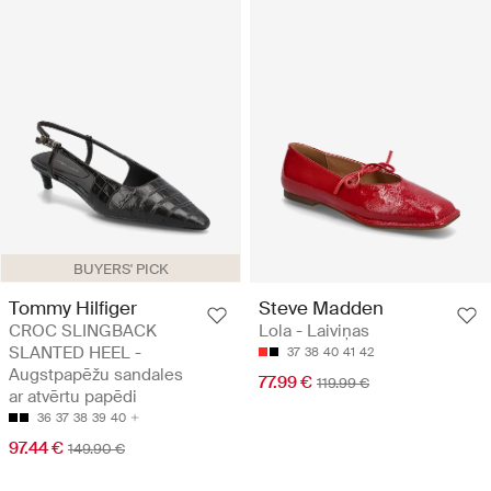
BUYERS' PICK
Tommy Hilfiger
Steve Madden
CROC SLINGBACK
Lola - Laiviņas
SLANTED HEEL -
37
38
40
41
42
Augstpapēžu sandales
77.99 €
119.99 €
ar atvērtu papēdi
36
37
38
39
40
97.44 €
149.90 €