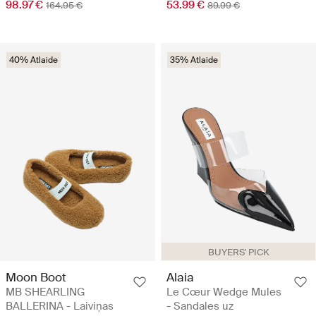
98.97 €
53.99 €
164.95 €
89.99 €
40% Atlaide
35% Atlaide
BUYERS' PICK
Moon Boot
Alaia
MB SHEARLING
Le Cœur Wedge Mules
BALLERINA - Laiviņas
- Sandales uz