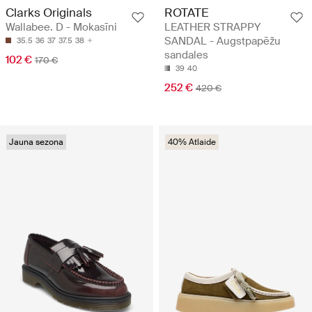
Clarks Originals
ROTATE
Wallabee. D - Mokasīni
LEATHER STRAPPY
SANDAL - Augstpapēžu
35.5
36
37
37.5
38
sandales
102 €
170 €
39
40
252 €
420 €
Jauna sezona
40% Atlaide