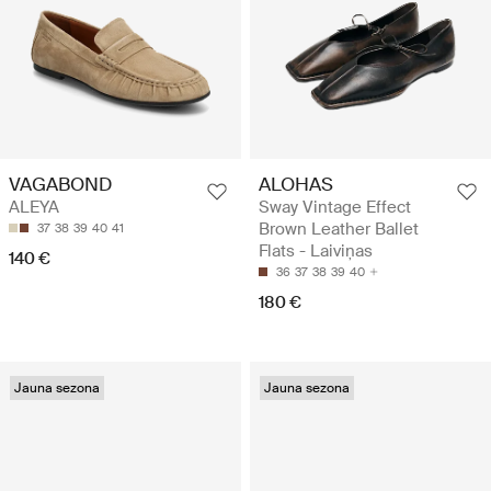
VAGABOND
ALOHAS
ALEYA
Sway Vintage Effect
Brown Leather Ballet
37
38
39
40
41
Flats - Laiviņas
140 €
36
37
38
39
40
180 €
Jauna sezona
Jauna sezona