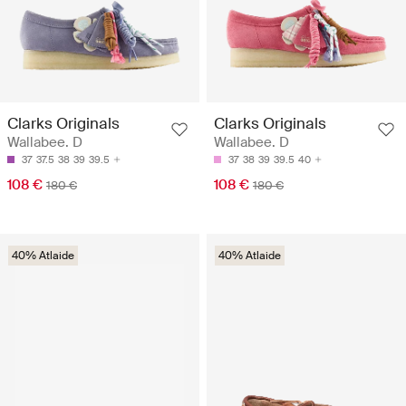
Clarks Originals
Clarks Originals
Wallabee. D
Wallabee. D
37
37.5
38
39
39.5
37
38
39
39.5
40
108 €
108 €
180 €
180 €
40% Atlaide
40% Atlaide