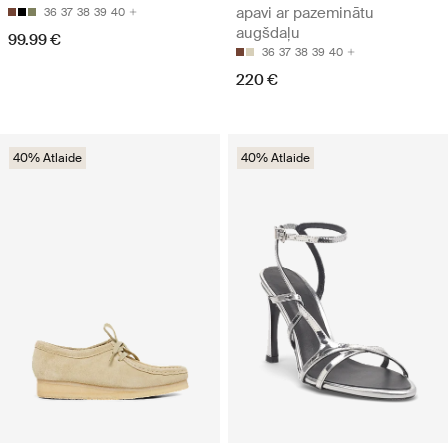
apavi ar pazeminātu
36
37
38
39
40
augšdaļu
99.99 €
36
37
38
39
40
220 €
40% Atlaide
40% Atlaide