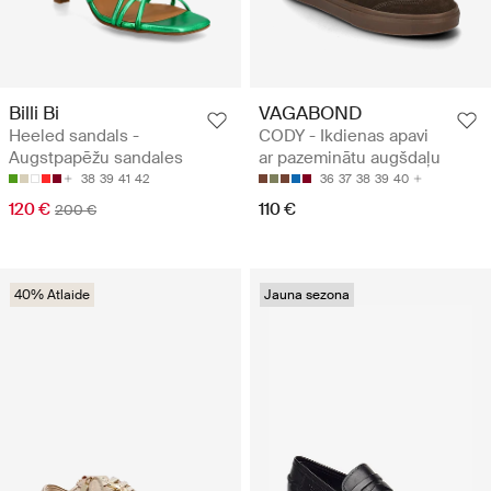
Billi Bi
VAGABOND
Heeled sandals -
CODY - Ikdienas apavi
Augstpapēžu sandales
ar pazeminātu augšdaļu
38
39
41
42
36
37
38
39
40
120 €
110 €
200 €
40% Atlaide
Jauna sezona