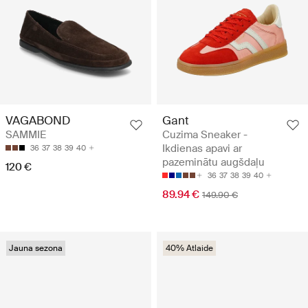
VAGABOND
Gant
SAMMIE
Cuzima Sneaker -
Ikdienas apavi ar
36
37
38
39
40
pazeminātu augšdaļu
120 €
36
37
38
39
40
89.94 €
149.90 €
Jauna sezona
40% Atlaide