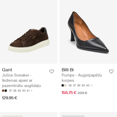
Gant
Billi Bi
Julice Sneaker -
Pumps - Augstpapēžu
Ikdienas apavi ar
kurpes
pazeminātu augšdaļu
36
37
38
39
40
37
38
39
40
41
156.75 €
209 €
129.95 €