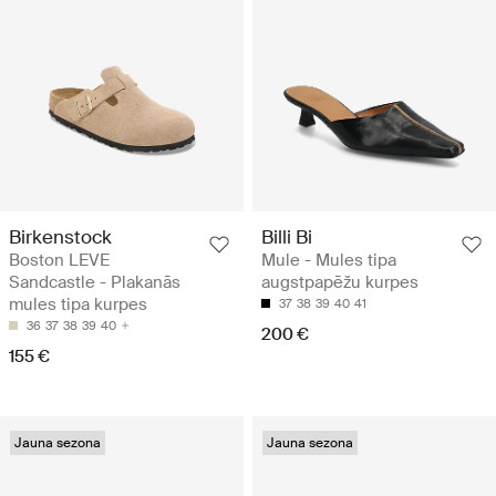
Birkenstock
Billi Bi
Boston LEVE
Mule - Mules tipa
Sandcastle - Plakanās
augstpapēžu kurpes
mules tipa kurpes
37
38
39
40
41
36
37
38
39
40
200 €
155 €
Jauna sezona
Jauna sezona