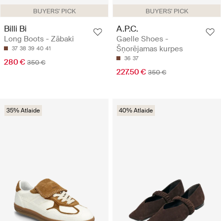
BUYERS' PICK
BUYERS' PICK
Billi Bi
A.P.C.
Long Boots - Zābaki
Gaelle Shoes -
Šņorējamas kurpes
37
38
39
40
41
36
37
280 €
350 €
227.50 €
350 €
35% Atlaide
40% Atlaide