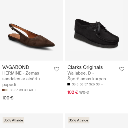
VAGABOND
Clarks Originals
HERMINE - Zemas
Wallabee. D -
sandales ar atvērtu
Šņorējamas kurpes
papēdi
35.5
36
37
37.5
38
36
37
38
39
40
102 €
170 €
100 €
35% Atlaide
35% Atlaide