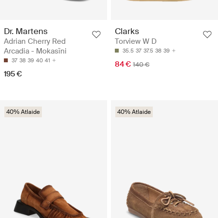
Dr. Martens
Clarks
Adrian Cherry Red
Torview W D
Arcadia - Mokasīni
35.5
37
37.5
38
39
37
38
39
40
41
84 €
140 €
195 €
40% Atlaide
40% Atlaide