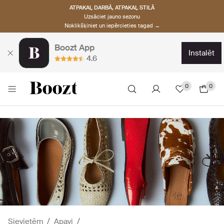
ATPAKAĻ DARBĀ, ATPAKAĻ STILĀ
Uzsāciet jauno sezonu
Noklikšķiniet un iepērcieties tagad →
Boozt App
instalēt
4.6
0
0
Sievietēm
Apavi