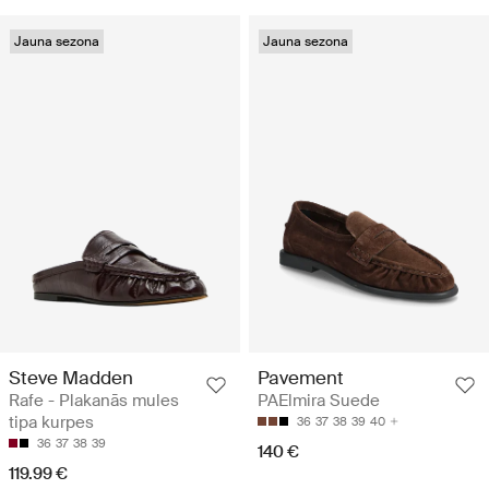
Jauna sezona
Jauna sezona
Steve Madden
Pavement
Rafe - Plakanās mules
PAElmira Suede
tipa kurpes
36
37
38
39
40
36
37
38
39
140 €
119.99 €