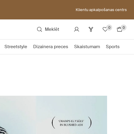
Klientu apkalpošanas centrs
0
0
Meklēt
Streetstyle
Dizainera preces
Skaistumam
Sports