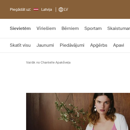
Piegādāt uz:
Latvija
LV
Sievietēm
Vīriešiem
Bērniem
Sportam
Skaistuma
Skatīt visu
Jaunumi
Piedāvājumi
Apģērbs
Apavi
Vairāk no Chantelle Apakšveļa