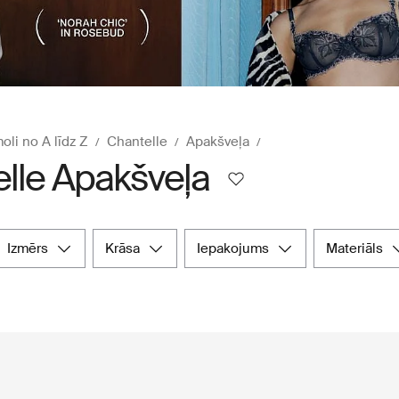
oli no A līdz Z
Chantelle
Apakšveļa
lle Apakšveļa
izmērs
krāsa
iepakojums
materiāls