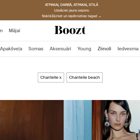
ATPAKAĻ DARBĀ, ATPAKAĻ STILĀ
Uzsāciet jauno sezonu
Noklikšķiniet un iepērcieties tagad →
m
Mājai
Apakšveļa
Somas
Aksesuāri
Young
Zīmoli
Iedvesma
chantelle x
chantelle beach