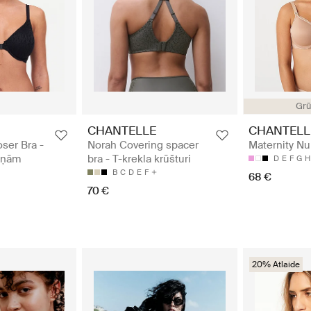
Grū
CHANTELLE
CHANTELL
ser Bra -
Norah Covering spacer
Maternity Nu
piņām
bra - T-krekla krūšturi
D
E
F
G
H
B
C
D
E
F
68 €
70 €
20% Atlaide