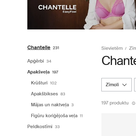
Chantelle
231
Sievietēm
Zīm
Chante
Apģērbi
34
Apakšveļa
197
Krūšturi
102
zīmoli
Apakšbikses
83
197 produktu
Mājas un naktveļa
3
Figūru koriģējoša veļa
11
Peldkostīmi
33