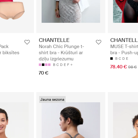
CHANTELLE
CHANTELL
Pack
Norah Chic Plunge t-
MUSE T-shir
r biksītes
shirt bra - Krūšturi ar
bra - Push-u
dziļu izgriezumu
B
C
D
E
B
C
D
E
F
78.40 €
98 €
70 €
Jauna sezona