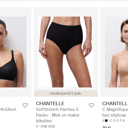
Iepakojumā 5 gab.
CHANTELLE
CHANTELL
 Krūšturi
SoftStretch Panties 5
C Magnifique
Packs - Midi un maksi
bez stīpiņas
biksītes
C
D
E
F
G
ONE SIZE