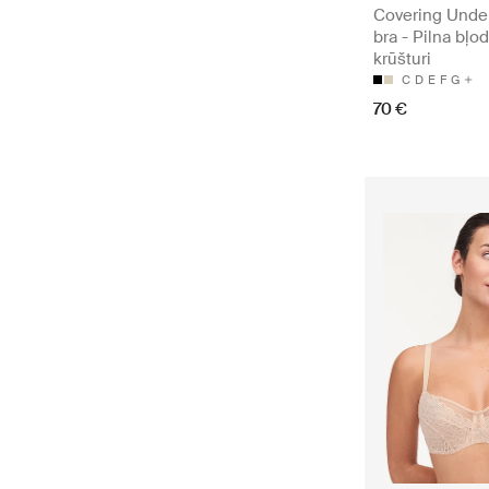
Covering Unde
bra - Pilna bļo
krūšturi
C
D
E
F
G
70 €