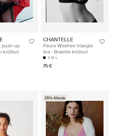
E
CHANTELLE
t push-up
Fleurs Wirefree triangle
p krūšturi
bra - Bralette krūšturi
S
M
L
75 €
35% Atlaide