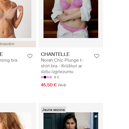
tniecēm
E
CHANTELLE
rsing bra
Norah Chic Plunge t-
shirt bra - Krūšturi ar
dziļu izgriezumu
B
E
45.50 €
70 €
Jauna sezona