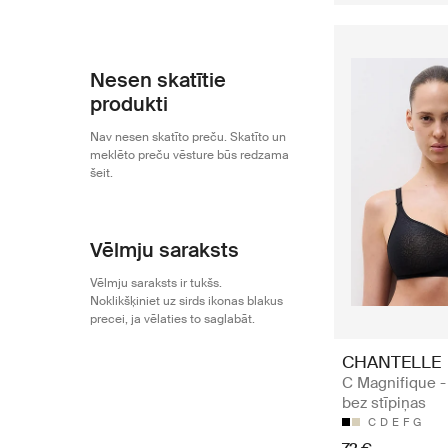
Nesen skatītie
produkti
Nav nesen skatīto preču. Skatīto un
meklēto preču vēsture būs redzama
šeit.
Vēlmju saraksts
Vēlmju saraksts ir tukšs.
Noklikšķiniet uz sirds ikonas blakus
precei, ja vēlaties to saglabāt.
CHANTELLE
C Magnifique -
bez stīpiņas
C
D
E
F
G