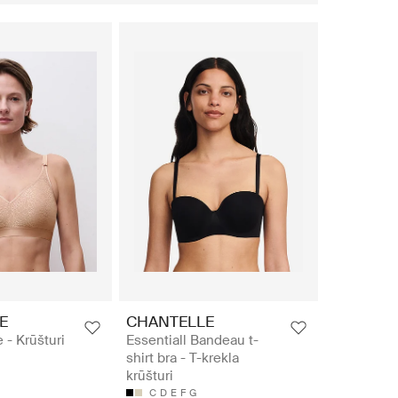
E
CHANTELLE
 - Krūšturi
Essentiall Bandeau t-
shirt bra - T-krekla
krūšturi
C
D
E
F
G