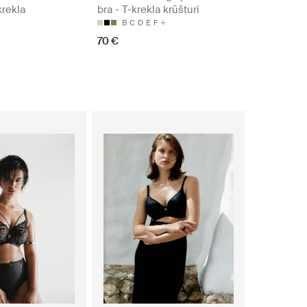
krekla
bra - T-krekla krūšturi
B
C
D
E
F
70 €