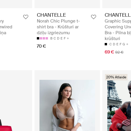
CHANTELLE
CHANTELL
ry
Norah Chic Plunge t-
Graphic Sup
rwired
shirt bra - Krūšturi ar
Covering Un
diņa
dziļu izgriezumu
Bra - Pilna b
krūšturi
B
C
D
E
F
C
D
E
F
G
70 €
69 €
92 €
20% Atlaide