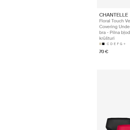
CHANTELLE
Floral Touch Ve
Covering Unde
bra - Pilna bļo
krūšturi
C
D
E
F
G
70 €