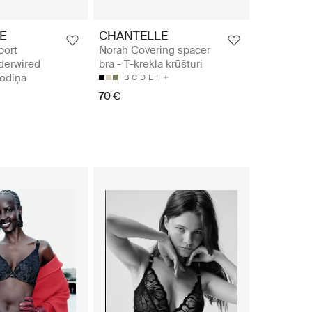
E
CHANTELLE
port
Norah Covering spacer
derwired
bra - T-krekla krūšturi
ļodiņa
B
C
D
E
F
70 €