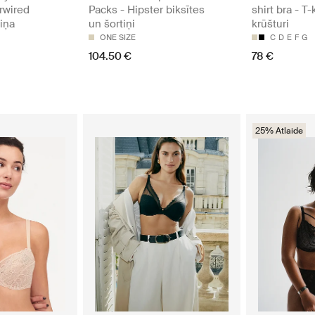
rwired
Packs - Hipster biksītes
shirt bra - T-
diņa
un šortiņi
krūšturi
ONE SIZE
C
D
E
F
G
104.50 €
78 €
25% Atlaide