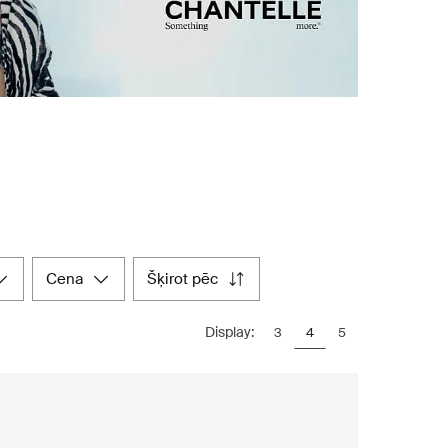
cena
šķirot pēc
Display:
3
4
5