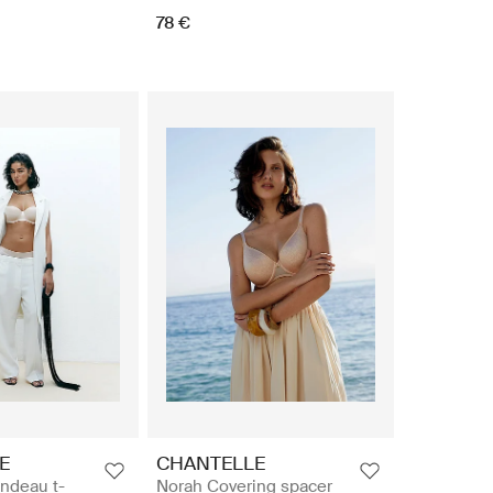
78 €
E
CHANTELLE
andeau t-
Norah Covering spacer