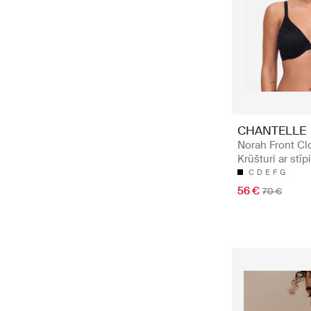
CHANTELLE
Norah Front Clo
Krūšturi ar stī
C
D
E
F
G
56 €
70 €