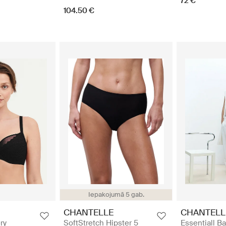
72 €
104.50 €
Iepakojumā 5 gab.
CHANTELLE
CHANTELL
ry
SoftStretch Hipster 5
Essentiall B