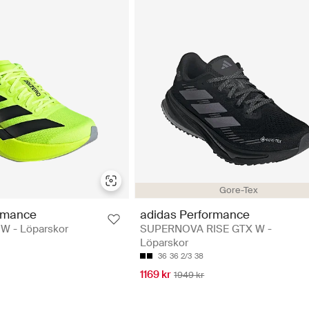
Gore-Tex
rmance
adidas Performance
 W - Löparskor
SUPERNOVA RISE GTX W -
Löparskor
36
36 2/3
38
1169 kr
1949 kr