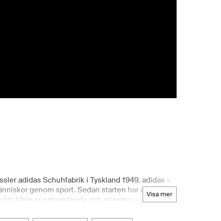
ssler adidas Schuhfabrik i Tyskland 1949. adidas –
människor genom sport. Sedan starten har de
visa mer
ga för både sportprestanda och streetwear-stil. Att
t och bekvämt sätt att utforska hela sortimentet av
lf och adidas by Stella McCartney. Boozt.com