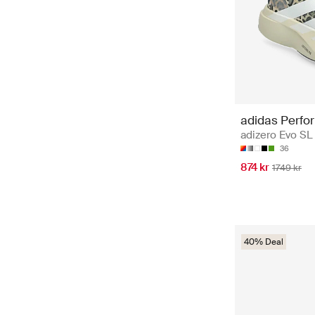
adidas Perfo
adizero Evo SL
36
874 kr
1749 kr
40% Deal