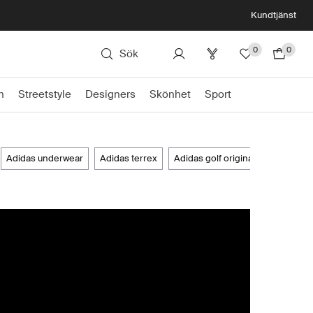
Kundtjänst
0
0
Sök
n
Streetstyle
Designers
Skönhet
Sport
adidas underwear
adidas terrex
adidas golf originals