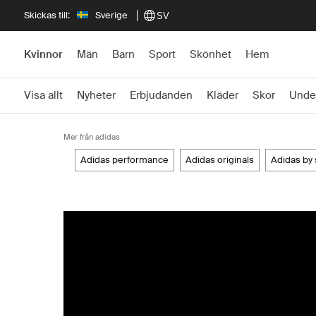
Skickas till:
Sverige
SV
Kvinnor
Män
Barn
Sport
Skönhet
Hem
Visa allt
Nyheter
Erbjudanden
Kläder
Skor
Unde
Mer från adidas
adidas performance
adidas originals
adidas by