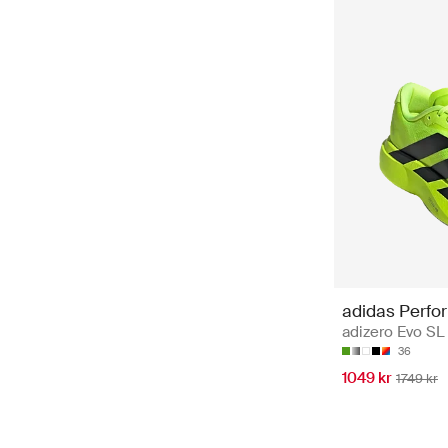
adidas Perfo
adizero Evo SL
36
1049 kr
1749 kr