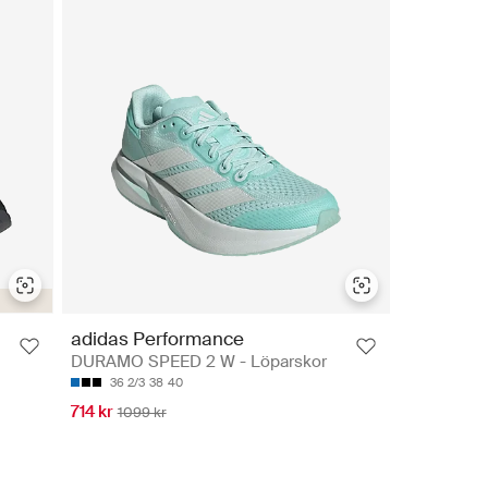
adidas Performance
DURAMO SPEED 2 W - Löparskor
36 2/3
38
40
714 kr
1099 kr