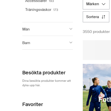
Accessoarer
193
märken
erbjuder alla de
förhållningssät
Träningsväskor
173
högkvalitativa ad
sortera
Män
3550 produkter
adidas
3 538
Barn
adidas
2 764
Besökta produkter
Dina besökta produkter kommer att
dyka upp här.
Fot
Favoriter