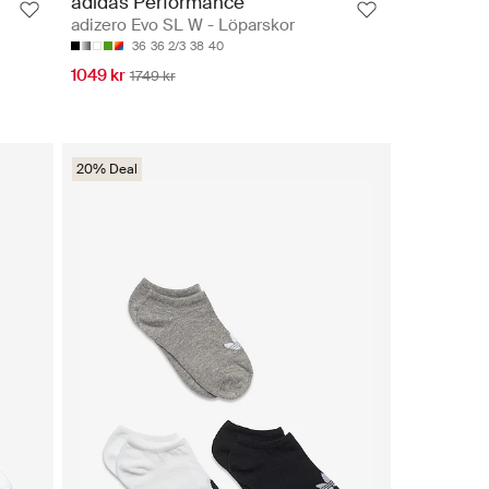
adidas Performance
adizero Evo SL W - Löparskor
36
36 2/3
38
40
1049 kr
1749 kr
20% Deal