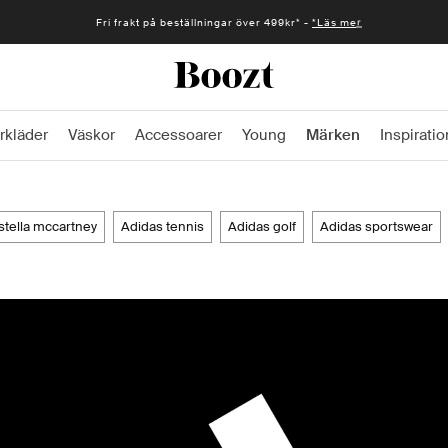
Snabb leverans 1-2 vardagar* -
*Läs mer
rkläder
Väskor
Accessoarer
Young
Märken
Inspiratio
 stella mccartney
adidas tennis
adidas golf
adidas sportswear