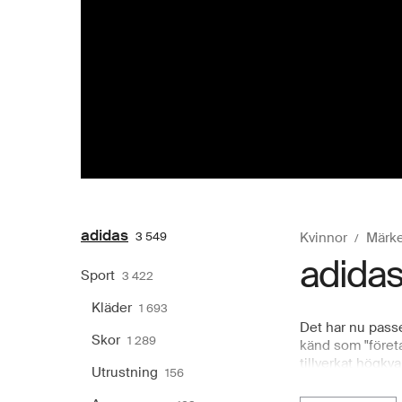
adidas
3 549
Kvinnor
Märk
adida
Sport
3 422
Kläder
1 693
Det har nu passe
Skor
1 289
känd som "företa
tillverkat högkv
Utrustning
156
shoppa adidass d
stilar och kolle