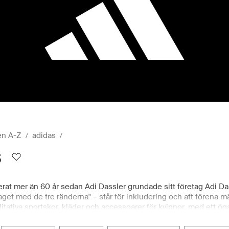
en A-Z
adidas
s
rat mer än 60 år sedan Adi Dassler grundade sitt företag Adi Da
get med de tre ränderna" – står för inkludering och att förena 
alitativa sportskor, kläder och accessoarer för kvinnor, med ett ö
amkläder, skor, sportkläder och accessoarer online är ett smidig
ktioner, inklusive adidas Originals, adidas Sportswear, adidas Go