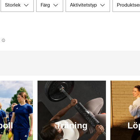
storlek
färg
aktivitetstyp
produktse
 senaste nyheterna och tidlösa klassiker från märket i olika katego
t till ansvarsfull handel. Upplev enkelheten och bekvämlighete
idas-produkter för att förhöja din stil.
boll
Träning
Lö