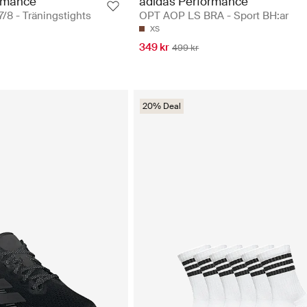
rmance
adidas Performance
8 - Träningstights
OPT AOP LS BRA - Sport BH:ar
XS
349 kr
499 kr
20% Deal