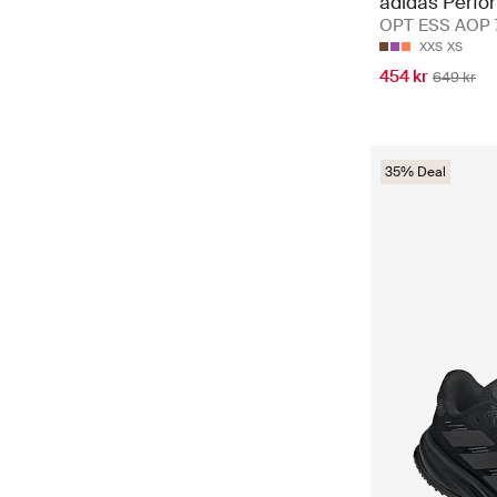
adidas Perfo
OPT ESS AOP 7/
XXS
XS
454 kr
649 kr
35% Deal