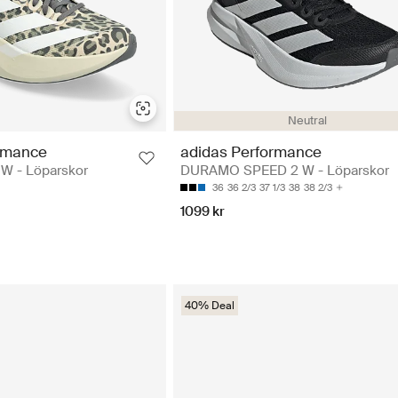
Neutral
rmance
adidas Performance
 W - Löparskor
DURAMO SPEED 2 W - Löparskor
36
36 2/3
37 1/3
38
38 2/3
1099 kr
40% Deal