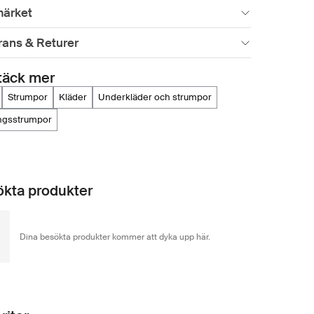
ärket
rans & Returer
täck mer
strumpor
kläder
underkläder och strumpor
ingsstrumpor
kta produkter
Dina besökta produkter kommer att dyka upp här.