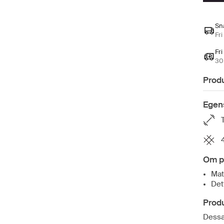
Sn
Fri
Fri
30 
Prod
Egen
Om p
Mat
Det
Prod
Dessa