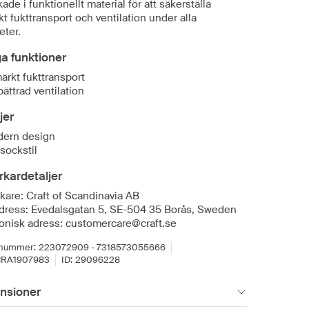
rkade i funktionellt material för att säkerställa
t fukttransport och ventilation under alla
eter.
ga funktioner
ärkt fukttransport
bättrad ventilation
jer
ern design
sockstil
erkardetaljer
rkare: Craft of Scandinavia AB
dress: Evedalsgatan 5, SE-504 35 Borås, Sweden
ronisk adress: customercare@craft.se
lnummer:
223072909 - 7318573055666
RA1907983
ID:
29096228
nsioner