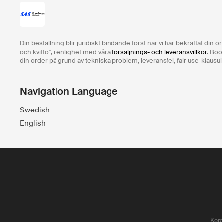
Din beställning blir juridiskt bindande först när vi har bekräftat din 
och kvitto", i enlighet med våra
försäljnings- och leveransvillkor
. Boo
din order på grund av tekniska problem, leveransfel, fair use-klausul
Navigation Language
Swedish
English
Köpv