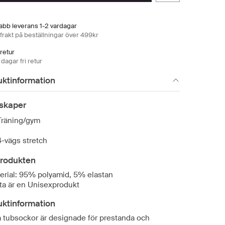
abb leverans 1-2 vardagar
 frakt på beställningar över 499kr
 retur
dagar fri retur
uktinformation
skaper
Träning/gym
4-vägs stretch
rodukten
erial: 95% polyamid, 5% elastan
ta är en Unisexprodukt
uktinformation
 tubsockor är designade för prestanda och