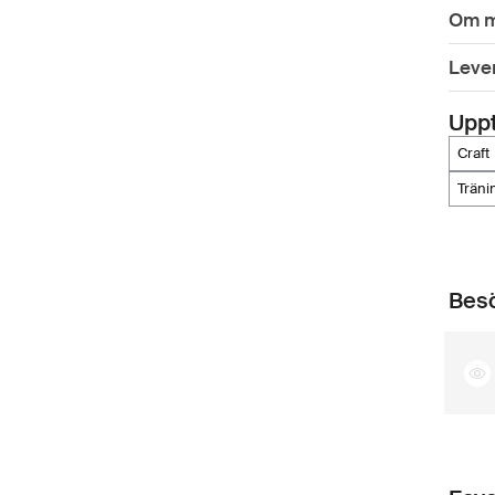
Om m
Leve
Upp
craft
trän
Besö