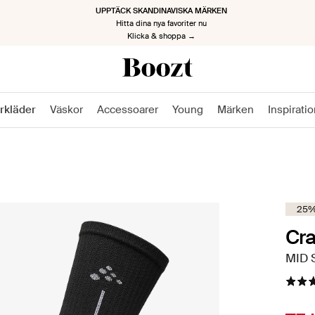
TILLBAKA TILL JOBBET, TILLBAKA MED STIL
Kickstarta den nya säsongen
Klicka & shoppa nu →
rkläder
Väskor
Accessoarer
Young
Märken
Inspirati
25%
Cra
MID 