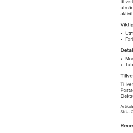
tillve
utmärk
aktivit
Vikti
Utm
För
Detal
Mod
Tub
Tillv
Tillve
Posta
Elekt
Artike
SKU:
C
Rece