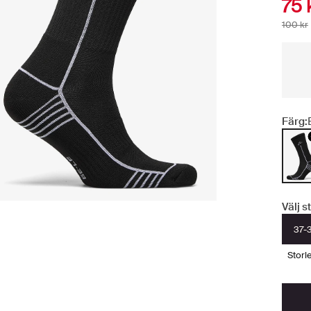
75 
100 kr
Färg:
Välj s
37-
stor