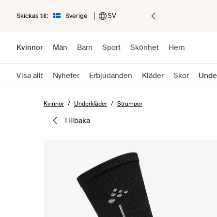
Skickas till:
Sverige
SV
Kvinnor
Män
Barn
Sport
Skönhet
Hem
Visa allt
Nyheter
Erbjudanden
Kläder
Skor
Unde
Kvinnor
Underkläder
Strumpor
tillbaka