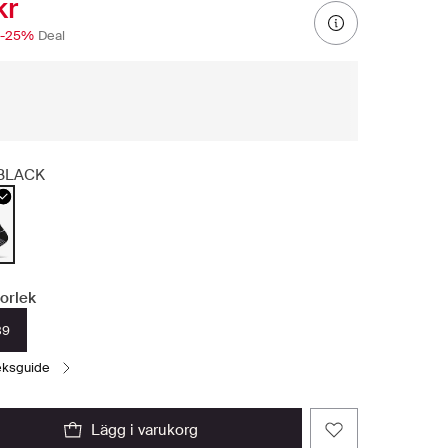
kr
-25%
Deal
BLACK
torlek
39
leksguide
lägg i varukorg