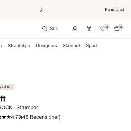
Kundtjänst
0
0
Sök
on
Streetstyle
Designers
Skönhet
Sport
 Deal
ft
SOCK - Strumpor
4.73
(48 Recensioner)