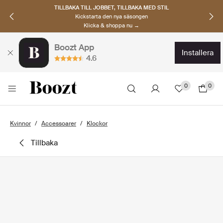
TILLBAKA TILL JOBBET, TILLBAKA MED STIL
Kickstarta den nya säsongen
Klicka & shoppa nu →
Boozt App
installera
4.6
0
0
Kvinnor
Accessoarer
Klockor
tillbaka