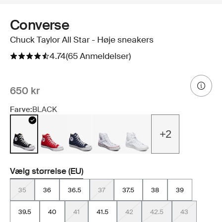
Converse
Chuck Taylor All Star - Høje sneakers
4.74
(65 Anmeldelser)
650 kr
Farve:
BLACK
+2
Vælg størrelse (EU)
35
36
36.5
37
37.5
38
39
39.5
40
41
41.5
42
42.5
43