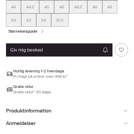
44
44.5
45
46
46.5
48
49
50
53
54
51.5
størrelsesguide
giv mig besked
Hurtig levering 1-2 hverdage
Fri fragt på ordrer over 499 kr*
Gratis retur
Gratis retur* 30 dage
Produktinformation
Anmeldelser