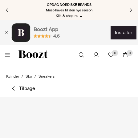
OPDAG NORDISKE BRANDS
Must-haves til den nye sæson
Klik & shop nu →
Boozt App
installer
4.6
0
0
Kvinder
Sko
Sneakers
tilbage