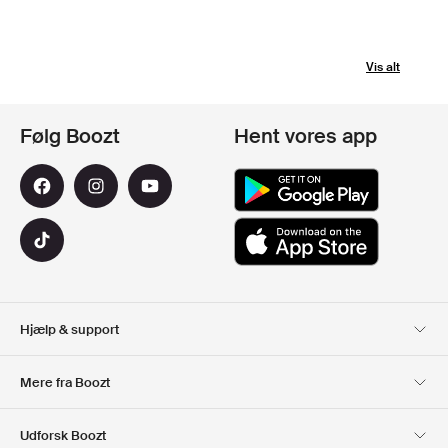
Vis alt
Følg Boozt
Hent vores app
Hjælp & support
Kundeservice
Levering
Mere fra Boozt
Retur
Betaling
Om Os
Officiel rabatkode
Udforsk Boozt