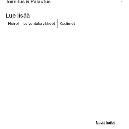
Toimitus & Palautus
Lue lisää
heirol
leivontatarvikkeet
kaulimet
Näytä kaikki