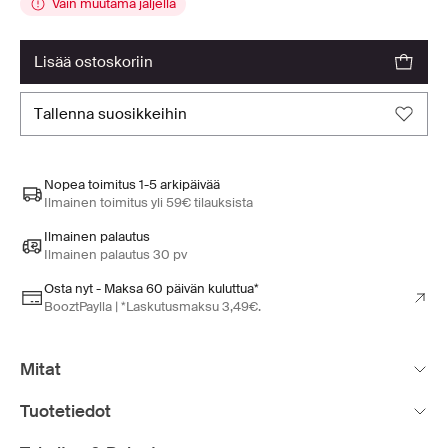
Vain muutama jäljellä
lisää ostoskoriin
tallenna suosikkeihin
Nopea toimitus 1-5 arkipäivää
Ilmainen toimitus yli 59€ tilauksista
Ilmainen palautus
Ilmainen palautus 30 pv
Osta nyt - Maksa 60 päivän kuluttua*
BooztPaylla | *Laskutusmaksu 3,49€.
Mitat
Tuotetiedot