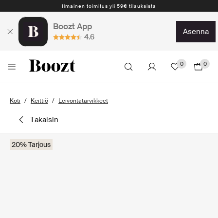
Ilmainen toimitus yli 59€ tilauksista
Boozt App
asenna
4.6
0
0
Koti
Keittiö
Leivontatarvikkeet
takaisin
20% Tarjous