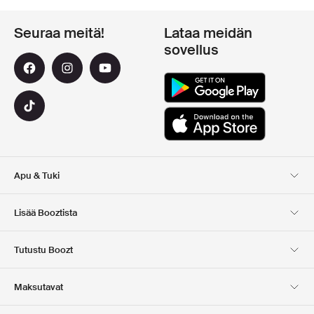
Seuraa meitä!
Lataa meidän
sovellus
Apu & Tuki
Asiakaspalvelu
Toimitus
Lisää Booztista
Palautukset
Maksu
Tietoa Meista
Virallinen alennuskoodi
Tutustu Boozt
Lahjakortit
Sovelluksemme
Urat
Yrityksen tiedot
Club Boozt
Maksutavat
Investor relations
Vastuullisuus