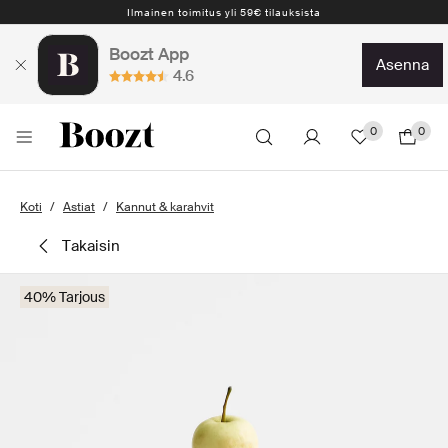
Ilmainen toimitus yli 59€ tilauksista
Boozt App
asenna
4.6
0
0
Koti
Astiat
Kannut & karahvit
takaisin
40% Tarjous