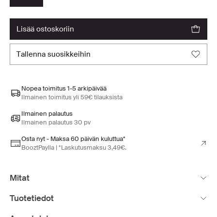
lisää ostoskoriin
tallenna suosikkeihin
Nopea toimitus 1-5 arkipäivää
Ilmainen toimitus yli 59€ tilauksista
Ilmainen palautus
Ilmainen palautus 30 pv
Osta nyt - Maksa 60 päivän kuluttua*
BooztPaylla | *Laskutusmaksu 3,49€.
Mitat
Tuotetiedot