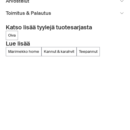
Arvostelut
Toimitus & Palautus
Katso lisää tyylejä tuotesarjasta
oiva
Lue lisää
marimekko home
kannut & karahvit
teepannut