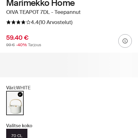
Marimekko Home
OIVA TEAPOT 7DL - Teepannut
4.4
(10 Arvostelut)
59.40 €
99 €
-40%
Tarjous
Väri:
WHITE
Valitse koko
70 CL