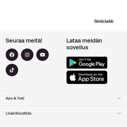
Näytä kaikki
Seuraa meitä!
Lataa meidän
sovellus
Apu & Tuki
Asiakaspalvelu
Toimitus
Lisää Booztista
Palautukset
Maksu
Tietoa Meista
Virallinen alennuskoodi