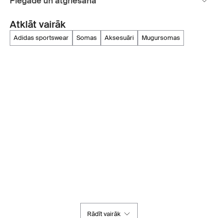
Piegāde un atgriešana
Atklāt vairāk
adidas sportswear
somas
aksesuāri
mugursomas
Rādīt vairāk