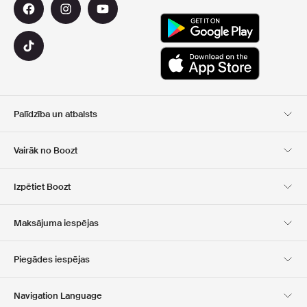
Palīdzība un atbalsts
Klientu apkalpošana
Piegāde
Vairāk no Boozt
Atgriešana
Maksājums
Par Mums
Oficiālā kupona lapa
Izpētiet Boozt
Dāvanu kartes
Mūsu lietotnes
Karjera
Kompānijas informācija
Club Boozt
Maksājuma iespējas
Investoru attiecības
Atbildība
Preses un balvas
Boozt Outlet
Piegādes iespējas
Navigation Language