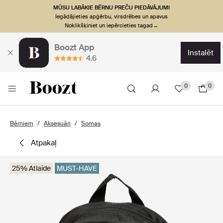
MŪSU LABĀKIE BĒRNU PREČU PIEDĀVĀJUMI
Iegādājieties apģērbu, virsdrēbes un apavus
Noklikšķiniet un iepērcieties tagad→
Boozt App
instalēt
4.6
0
0
Bērniem
Aksesuāri
Somas
atpakaļ
25% Atlaide
MUST-HAVE