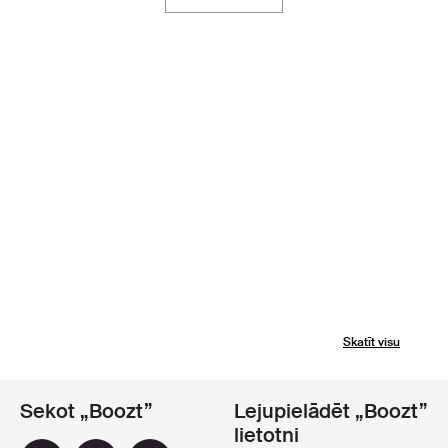
Skatīt visu
Sekot „Boozt”
Lejupielādēt „Boozt”
lietotni