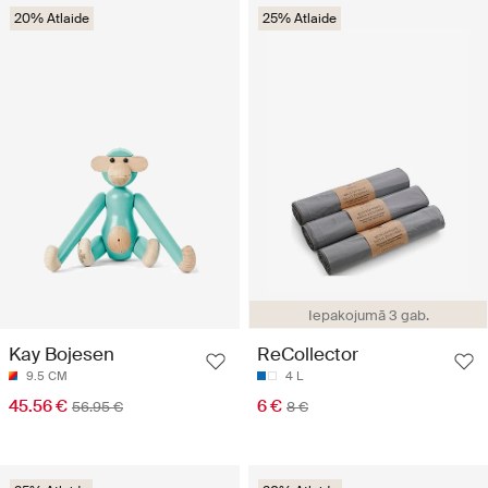
20% Atlaide
25% Atlaide
Iepakojumā 3 gab.
Kay Bojesen
ReCollector
9.5 CM
4 L
45.56 €
6 €
56.95 €
8 €