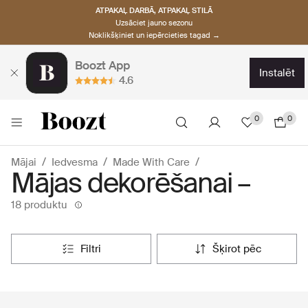
ATPAKAĻ DARBĀ, ATPAKAĻ STILĀ
Uzsāciet jauno sezonu
Noklikšķiniet un iepērcieties tagad →
Boozt App
instalēt
4.6
0
0
Mājai
Iedvesma
Made With Care
Mājas dekorēšanai –
18 produktu
filtri
šķirot pēc