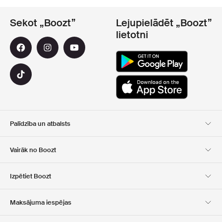
Sekot „Boozt”
Lejupielādēt „Boozt”
lietotni
Palīdzība un atbalsts
Klientu apkalpošana
Piegāde
Vairāk no Boozt
Atgriešana
Maksājums
Par Mums
Oficiālā kupona lapa
Izpētiet Boozt
Dāvanu kartes
Mūsu lietotnes
Karjera
Kompānijas informācija
Club Boozt
Maksājuma iespējas
Investoru attiecības
Atbildība