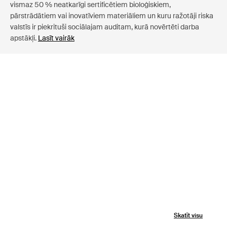
vismaz 50 % neatkarīgi sertificētiem bioloģiskiem,
pārstrādātiem vai inovatīviem materiāliem un kuru ražotāji riska
valstīs ir piekrituši sociālajam auditam, kurā novērtēti darba
apstākļi.
Lasīt vairāk
Skatīt visu