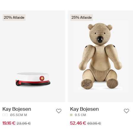
20% Atlaide
25% Atlaide
Kay Bojesen
Kay Bojesen
Ø5.5CM M
9.5 CM
19.16 €
52.46 €
23.95 €
69.95 €