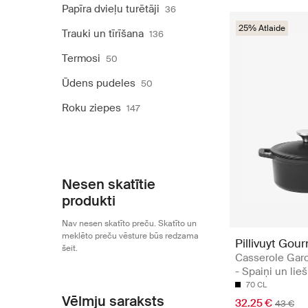
Papīra dvieļu turētāji
36
25% Atlaide
Trauki un tīrīšana
136
Termosi
50
Ūdens pudeles
50
Roku ziepes
147
Nesen skatītie
produkti
Nav nesen skatīto preču. Skatīto un
meklēto preču vēsture būs redzama
Pillivuyt Gou
šeit.
Casserole Gar
- Spaiņi un lie
70 CL
Vēlmju saraksts
32.25 €
43 €