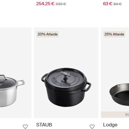
254.25 €
63 €
339 €
84 €
20% Atlaide
25% Atlaide
In
STAUB
Lodge