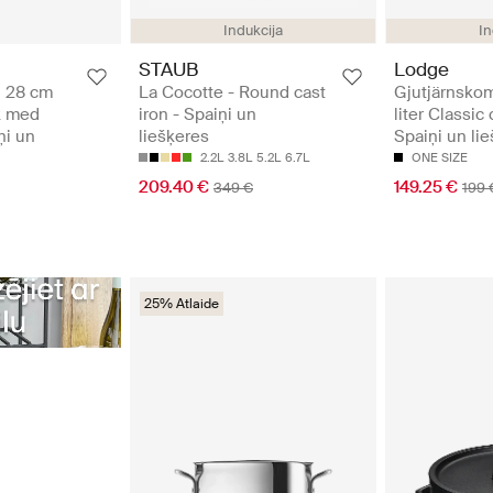
Indukcija
In
STAUB
Lodge
Ø 28 cm
La Cocotte - Round cast
Gjutjärnsko
k med
iron - Spaiņi un
liter Classic 
ņi un
liešķeres
Spaiņi un li
2.2L
3.8L
5.2L
6.7L
ONE SIZE
209.40 €
149.25 €
349 €
199 
25% Atlaide