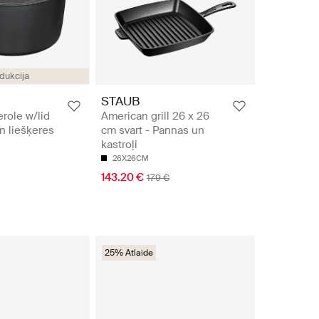
dukcija
STAUB
role w/lid
American grill 26 x 26
n liešķeres
cm svart - Pannas un
kastroļi
26X26CM
143.20 €
179 €
25% Atlaide