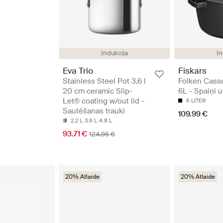
Indukcija
In
Eva Trio
Fiskars
Stainless Steel Pot 3.6 l
Folken Casse
20 cm ceramic Slip-
6L - Spaiņi u
Let® coating w/out lid -
6 LITER
Sautēšanas trauki
109.99 €
2.2 L
3.6 L
4.8 L
93.71 €
124.95 €
20% Atlaide
20% Atlaide