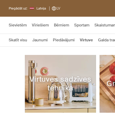
Piegādāt uz:
Latvija
LV
Sievietēm
Vīriešiem
Bērniem
Sportam
Skaistuma
Skatīt visu
Jaunumi
Piedāvājumi
Virtuve
Galda tra
Virtuves sadzīves
Gr
tehnika