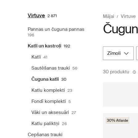
Virtuve
2 871
Mājai
Virtuve
Čuguna
Pannas un čuguna pannas
196
Katli un kastroļi
192
zīmoli
Katli
41
Sautēšanas trauki
56
30 produktu
Čuguna katli
30
Katlu komplekti
23
Fondī komplekti
5
Vāki un aksesuāri
27
30% Atlaide
Katlu paliktņi
26
Cepšanas trauki