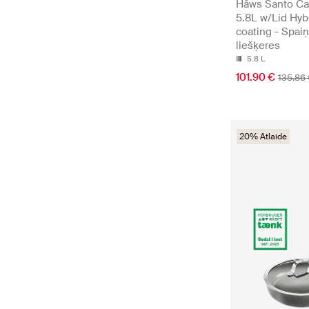
Hâws Santo Ca
5.8L w/Lid Hyb
coating - Spaiņ
liešķeres
5.8 L
101.90 €
135.86
20% Atlaide