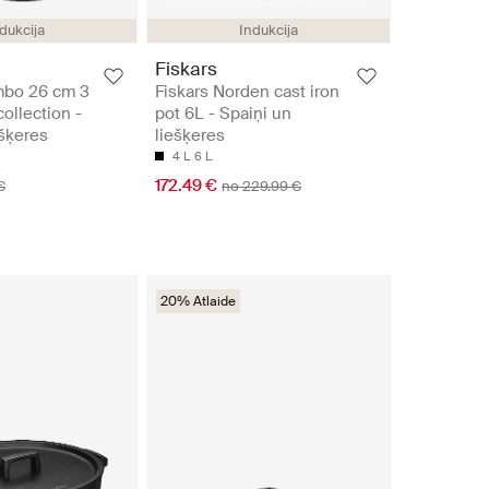
dukcija
Indukcija
Fiskars
mbo 26 cm 3
Fiskars Norden cast iron
collection -
pot 6L - Spaiņi un
ešķeres
liešķeres
4 L
6 L
172.49 €
€
no 229.99 €
20% Atlaide