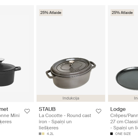
25% Atlaide
25% Atlaide
Indukcija
In
rmet
STAUB
Lodge
onne Mini
La Cocotte - Round cast
Crêpes/Pan
šķeres
iron - Spaiņi un
27 cm Classi
liešķeres
- Spaiņi un l
4.2L
ONE SIZE