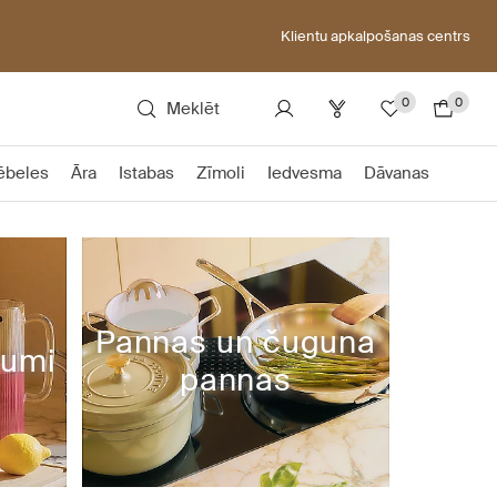
Klientu apkalpošanas centrs
0
0
Meklēt
ēbeles
Āra
Istabas
Zīmoli
Iedvesma
Dāvanas
Pannas un čuguna
rumi
pannas