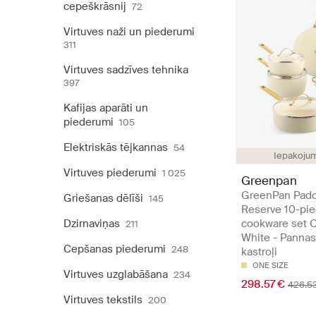
cepeškrāsnij
72
Virtuves naži un piederumi
311
Virtuves sadzīves tehnika
397
Kafijas aparāti un
piederumi
105
Elektriskās tējkannas
54
Iepakojum
Virtuves piederumi
1 025
Greenpan
GreenPan Pad
Griešanas dēlīši
145
Reserve 10-pi
Dzirnaviņas
cookware set 
211
White - Pannas
Cepšanas piederumi
248
kastroļi
ONE SIZE
Virtuves uzglabāšana
234
298.57 €
426.5
Virtuves tekstils
200