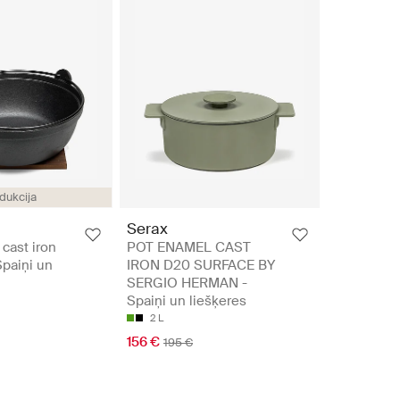
dukcija
Serax
cast iron
POT ENAMEL CAST
Spaiņi un
IRON D20 SURFACE BY
SERGIO HERMAN -
Spaiņi un liešķeres
2 L
156 €
195 €