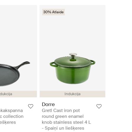
30% Atlaide
dukcija
Indukcija
Dorre
nkakspanna
Gretl Cast iron pot
c collection
round green enamel
iešķeres
knob stainless steel 4 L
- Spaiņi un liešķeres