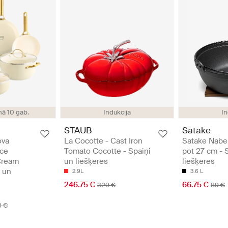
ā 10 gab.
Indukcija
In
STAUB
Satake
ova
La Cocotte - Cast Iron
Satake Nabe 
ece
Tomato Cocotte - Spaiņi
pot 27 cm - 
Cream
un liešķeres
liešķeres
 un
2.9L
3.6 L
246.75 €
66.75 €
329 €
89 €
3 €