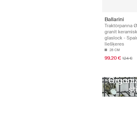
Ballarini
Traktörpanna 
granit keramis
glaslock - Spai
liešķeres
28 CM
99.20 €
124 €