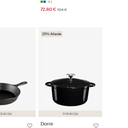
4 L
72.80 €
104 €
25% Atlaide
dukcija
Indukcija
Dorre