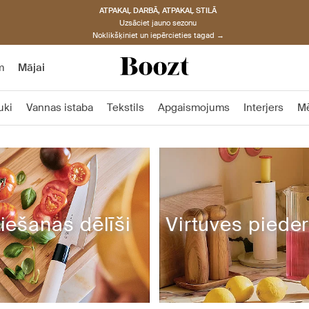
ATPAKAĻ DARBĀ, ATPAKAĻ STILĀ
Uzsāciet jauno sezonu
Noklikšķiniet un iepērcieties tagad →
m
Mājai
uki
Vannas istaba
Tekstils
Apgaismojums
Interjers
M
iešanas dēlīši
Virtuves piede