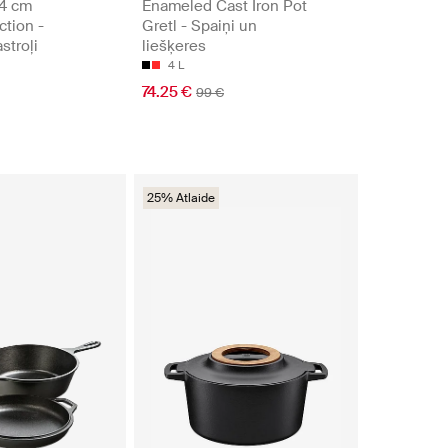
4 cm
Enameled Cast Iron Pot
ction -
Gretl - Spaiņi un
stroļi
liešķeres
4 L
74.25 €
99 €
25% Atlaide