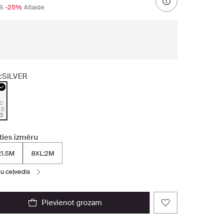
€
-25%
Atlaide
:
SILVER
ties izmēru
:1.5M
8XL:2M
ru ceļvedis
pievienot grozam