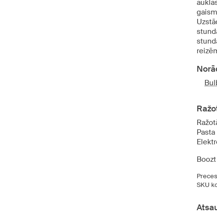
aukla
gaisma
Uzstād
stund
stund
reizē
Norā
Bul
Ražot
Ražot
Pasta
Elektr
Boozt
Preces
SKU ko
Atsa