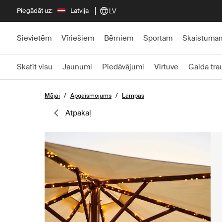
Piegādāt uz:
Latvija
LV
Sievietēm
Vīriešiem
Bērniem
Sportam
Skaistuma
Skatīt visu
Jaunumi
Piedāvājumi
Virtuve
Galda tra
Mājai
Apgaismojums
Lampas
atpakaļ