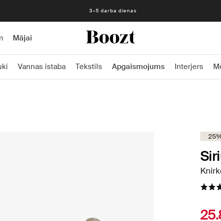
3–5 darba dienas
m
Mājai
uki
Vannas istaba
Tekstils
Apgaismojums
Interjers
M
25%
Sir
Knirk
25.