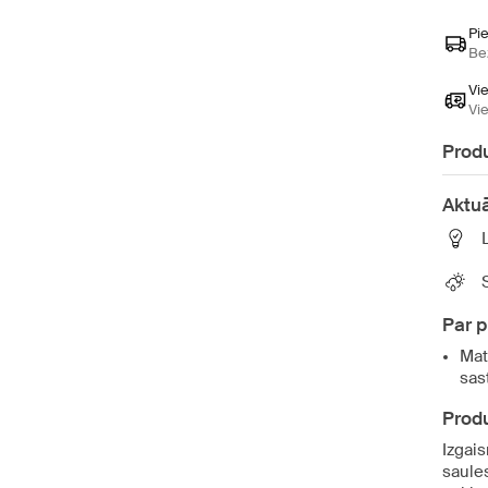
Pi
Be
Vi
Vi
Produ
Aktuā
Par 
Mat
sas
Produ
Izgais
saules