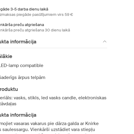
egāde 3-5 darba dienu laikā
zmaksas piegāde pasūtījumiem virs 59 €
enkārša preču atgriešana
enkārša preču atgriešana 30 dienu laikā
kta informācija
lākie
LED-lamp compatible
Saderīgs ārpus telpām
produktu
eriāls: vasks, stikls, led vasks candle, elektroniskas
tāvdaļas
kta informācija
mojiet vasaras vakarus pie dārza galda ar Knirke
 saulessargu. Vienkārši uzstādiet vara stiepļu