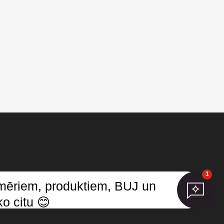
1
zmēriem, produktiem, BUJ un
umus
o citu 😊