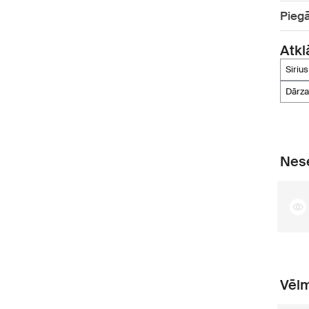
Pieg
Atkl
siri
dārz
Nese
Vēlm