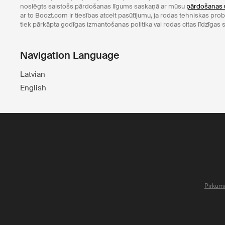
noslēgts saistošs pārdošanas līgums saskaņā ar mūsu
pārdošanas 
ar to Boozt.com ir tiesības atcelt pasūtījumu, ja rodas tehniskas pr
tiek pārkāpta godīgas izmantošanas politika vai rodas citas līdzīgas s
Navigation Language
Latvian
English
Pirkum