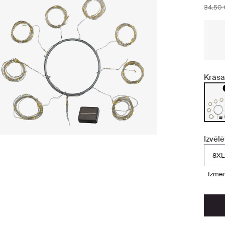
34.50 
Krāsa
Izvēlē
8XL
izmē