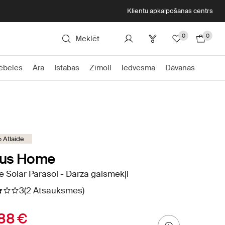
Klientu apkalpošanas centrs
0
0
Meklēt
ēbeles
Āra
Istabas
Zīmoli
Iedvesma
Dāvanas
 Atlaide
ius Home
e Solar Parasol - Dārza gaismekļi
3
(2 Atsauksmes)
88 €