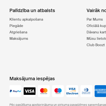
Palīdzība un atbalsts
Vairāk n
Klientu apkalpošana
Par Mums
Piegāde
Oficiālā ku
Atgriešana
Dāvanu kar
Maksājums
Mūsu lieto
Club Boozt
Maksājuma iespējas
Pēc pasūtījuma apstiprinājuma un pirkuma pavadzīmes saņemšanas 