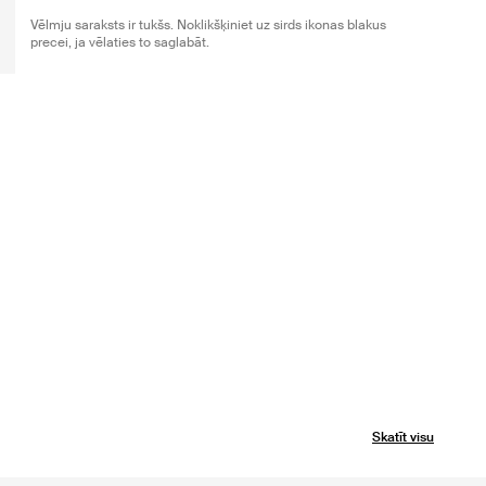
Vēlmju saraksts ir tukšs. Noklikšķiniet uz sirds ikonas blakus
precei, ja vēlaties to saglabāt.
Skatīt visu