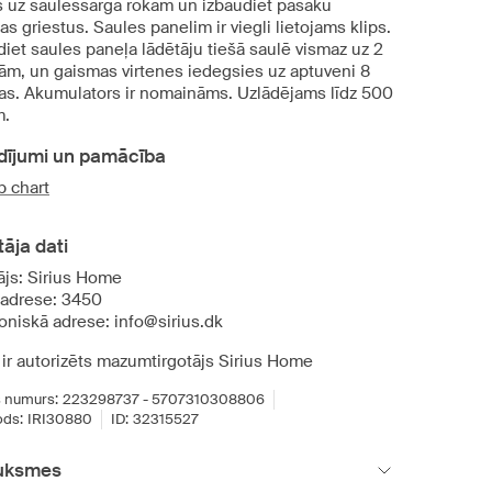
s uz saulessarga rokām un izbaudiet pasaku
s griestus. Saules panelim ir viegli lietojams klips.
iet saules paneļa lādētāju tiešā saulē vismaz uz 2
ām, un gaismas virtenes iedegsies uz aptuveni 8
as. Akumulators ir nomaināms. Uzlādējams līdz 500
m.
dījumi un pamācība
b chart
āja dati
ājs: Sirius Home
 adrese: 3450
oniskā adrese: info@sirius.dk
 ir autorizēts mazumtirgotājs Sirius Home
 numurs:
223298737 - 5707310308806
ds:
IRI30880
ID:
32315527
uksmes