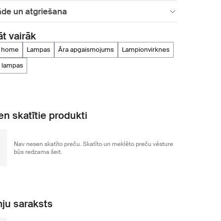
āde un atgriešana
āt vairāk
us home
lampas
āra apgaismojums
lampionvirknes
a lampas
n skatītie produkti
Nav nesen skatīto preču. Skatīto un meklēto preču vēsture
būs redzama šeit.
ju saraksts