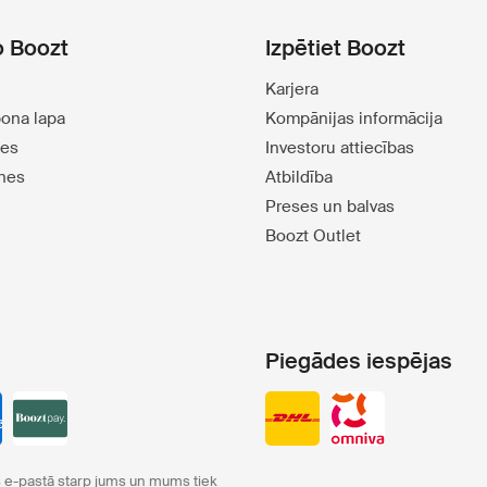
o Boozt
Izpētiet Boozt
Karjera
pona lapa
Kompānijas informācija
tes
Investoru attiecības
tnes
Atbildība
Preses un balvas
Boozt Outlet
Piegādes iespējas
e-pastā starp jums un mums tiek