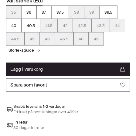
Välj storlek (EU)
35
36
37
37.5
38
39
39.5
40
40.5
41.5
42
42.5
43.5
44
44.5
45
46
46.5
48
49
storleksguide
lägg i varukorg
spara som favorit
Snabb leverans 1-2 vardagar
Fri frakt på beställningar över 499kr
Fri retur
30 dagar fri retur