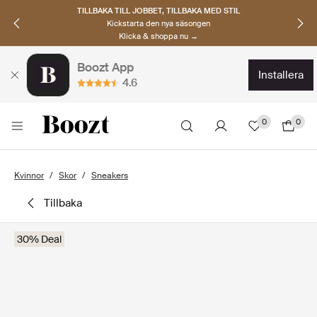
TILLBAKA TILL JOBBET, TILLBAKA MED STIL
Kickstarta den nya säsongen
Klicka & shoppa nu →
Boozt App
installera
4.6
0
0
Kvinnor
Skor
Sneakers
tillbaka
30% Deal