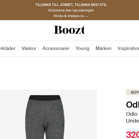
TILLBAKA TILL JOBBET, TILLBAKA MED STIL
Kickstarta den nya säsongen
Klicka & shoppa nu →
rkläder
Väskor
Accessoarer
Young
Märken
Inspiratio
60%
Od
Odlo 
Under
320