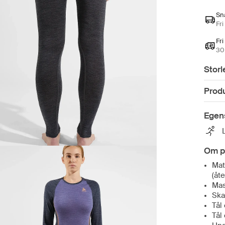
Sn
Fri
Fri
30 
Storl
Prod
Egen
Om p
Mat
(åt
Mas
Ska
Tål
Tål