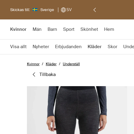
Skickas till:
Sverige
SV
Kvinnor
Män
Barn
Sport
Skönhet
Hem
Visa allt
Nyheter
Erbjudanden
Kläder
Skor
Unde
Kvinnor
Kläder
Underställ
tillbaka