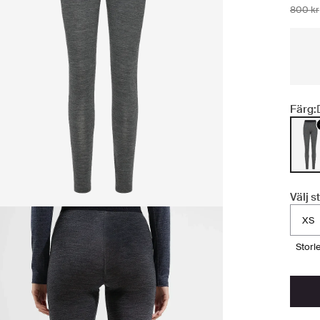
800 kr
Färg:
Välj s
XS
stor