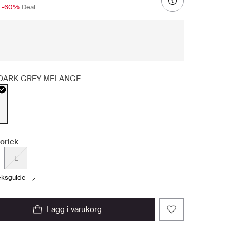
-60%
Deal
DARK GREY MELANGE
torlek
L
leksguide
lägg i varukorg