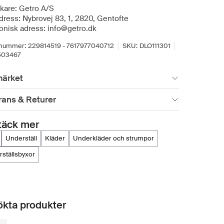
rkare: Getro A/S
dress: Nybrovej 83, 1, 2820, Gentofte
ronisk adress: info@getro.dk
lnummer:
229814519 - 7617977040712
SKU:
DLO111301
503467
ärket
rans & Returer
täck mer
underställ
kläder
underkläder och strumpor
rställsbyxor
kta produkter