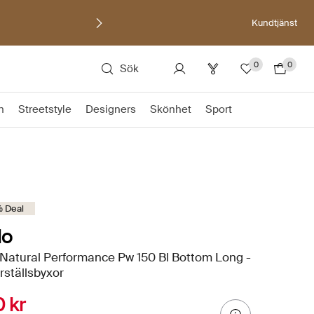
Kundtjänst
0
0
Sök
n
Streetstyle
Designers
Skönhet
Sport
 Deal
lo
Natural Performance Pw 150 Bl Bottom Long -
ställsbyxor
 kr