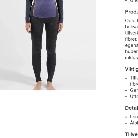
Und
Prod
Odlo 
bekväm
tillve
fibrer
egensk
huden 
inklus
Vikti
Til
fibr
Ger
Utf
Detal
Lån
Åts
Tillv