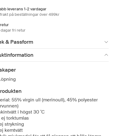
abb leverans 1-2 vardagar
 frakt på beställningar över 499kr
 retur
dagar fri retur
ek & Passform
uktinformation
skaper
Löpning
rodukten
erial: 55% virgin ull (merinoull), 45% polyester
ervunnen)
kintvätt i högst 30 ˚C
 ej torktumlas
 ej strykning
 ej kemtvätt