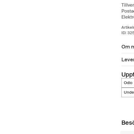
Tillve
Posta
Elekt
Artike
ID:
32
Om m
Leve
Upp
odlo
unde
Besö