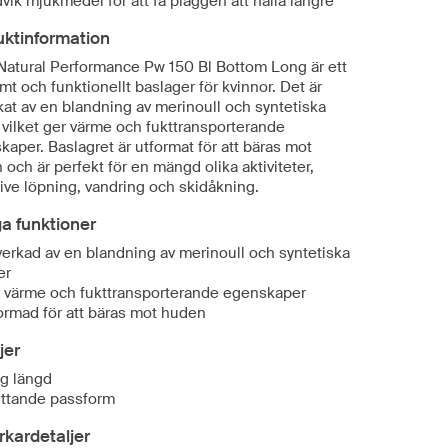
vik mjukmedel för att få plaggen att hålla längre
uktinformation
Natural Performance Pw 150 Bl Bottom Long är ett
t och funktionellt baslager för kvinnor. Det är
rkat av en blandning av merinoull och syntetiska
, vilket ger värme och fukttransporterande
aper. Baslagret är utformat för att bäras mot
och är perfekt för en mängd olika aktiviteter,
ive löpning, vandring och skidåkning.
ga funktioner
lverkad av en blandning av merinoull och syntetiska
er
 värme och fukttransporterande egenskaper
ormad för att bäras mot huden
jer
g längd
ittande passform
erkardetaljer