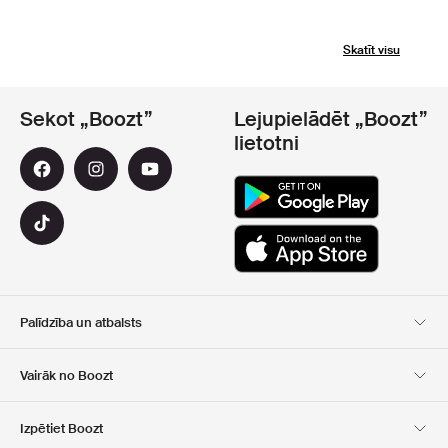
Skatīt visu
Sekot „Boozt”
Lejupielādēt „Boozt”
lietotni
Palīdzība un atbalsts
Klientu apkalpošana
Piegāde
Vairāk no Boozt
Atgriešana
Maksājums
Par Mums
Oficiālā kupona lapa
Izpētiet Boozt
Dāvanu kartes
Mūsu lietotnes