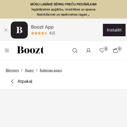
MŪSU LABĀKIE BĒRNU PREČU PIEDĀVĀJUMI
Iegādājieties apģērbu, virsdrēbes un apavus
Noklikšķiniet un iepērcieties tagad→
Boozt App
instalēt
4.6
0
0
Bērniem
Apavi
Ikdienas apavi
atpakaļ