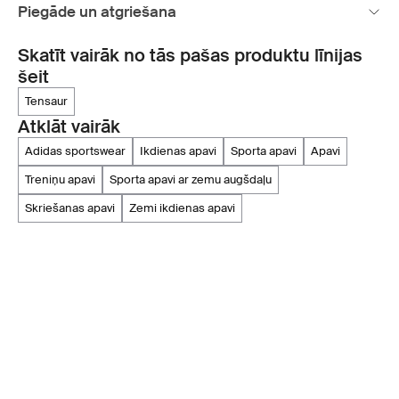
Piegāde un atgriešana
Skatīt vairāk no tās pašas produktu līnijas
šeit
tensaur
Atklāt vairāk
adidas sportswear
ikdienas apavi
sporta apavi
apavi
treniņu apavi
sporta apavi ar zemu augšdaļu
skriešanas apavi
zemi ikdienas apavi