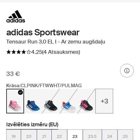
adidas Sportswear
Tensaur Run 3.0 EL I - Ar zemu augšdaļu
4.25
(4 Atsauksmes)
33 €
Krāsa:
CLPINK/FTWWHT/PULMAG
+3
Izvēlēties izmēru (EU)
19
20
21
22
23
23.5
24
25