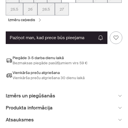
25.5
26
26.5
27
izmēru ceļvedis
paziņot man, kad prece būs pieejama
Piegāde 3-5 darba dienu laikā
Bezmaksas piegāde pasūtījumiem virs 59 €
Vienkārša preču atgriešana
Vienkārša preču atgriešana 30 dienu laikā
Izmērs un piegūšanās
Produkta informācija
Atsauksmes