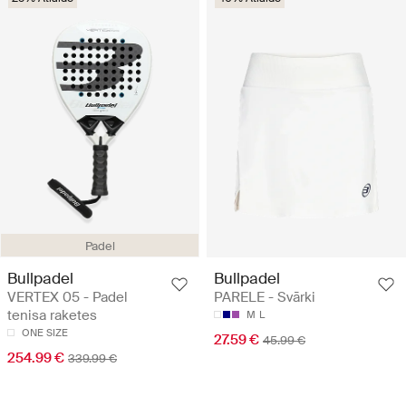
Padel
Bullpadel
Bullpadel
VERTEX 05 - Padel
PARELE - Svārki
tenisa raketes
M
L
ONE SIZE
27.59 €
45.99 €
254.99 €
339.99 €