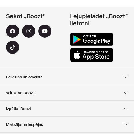
Sekot „Boozt”
Lejupielādēt „Boozt”
lietotni
Palīdzība un atbalsts
Klientu apkalpošana
Piegāde
Vairāk no Boozt
Atgriešana
Maksājums
Par Mums
Oficiālā kupona lapa
Izpētiet Boozt
Dāvanu kartes
Mūsu lietotnes
Karjera
Kompānijas informācija
Club Boozt
Maksājuma iespējas
Investoru attiecības
Atbildība