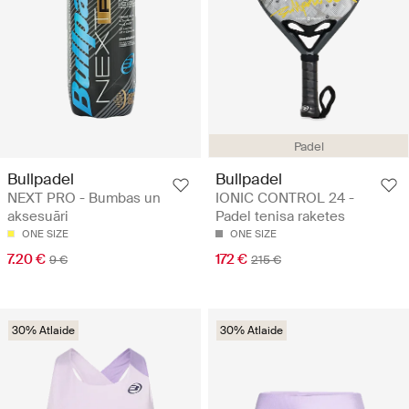
Padel
Bullpadel
Bullpadel
NEXT PRO - Bumbas un
IONIC CONTROL 24 -
aksesuāri
Padel tenisa raketes
ONE SIZE
ONE SIZE
7.20 €
172 €
9 €
215 €
30% Atlaide
30% Atlaide