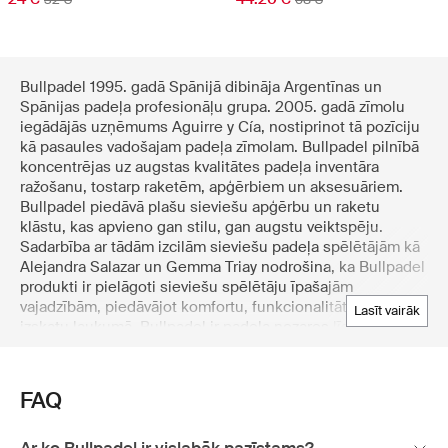
Bullpadel 1995. gadā Spānijā dibināja Argentīnas un
Spānijas padeļa profesionāļu grupa. 2005. gadā zīmolu
iegādājās uzņēmums Aguirre y Cía, nostiprinot tā pozīciju
kā pasaules vadošajam padeļa zīmolam. Bullpadel pilnībā
koncentrējas uz augstas kvalitātes padeļa inventāra
ražošanu, tostarp raketēm, apģērbiem un aksesuāriem.
Bullpadel piedāvā plašu sieviešu apģērbu un raketu
klāstu, kas apvieno gan stilu, gan augstu veiktspēju.
Sadarbība ar tādām izcilām sieviešu padeļa spēlētājām kā
Alejandra Salazar un Gemma Triay nodrošina, ka Bullpadel
produkti ir pielāgoti sieviešu spēlētāju īpašajām
vajadzībām, piedāvājot komfortu, funkcionalitāti un stilīgu
lasīt vairāk
izskatu laukumā. Bullpadel ir padeļa nozares līderis,
pazīstams ar izcilu kvalitāti un augstas veiktspējas
produktiem. Iepazīstieties ar Bullpadel augstākās klases
padeļa inventāra sievietēm izlasi Boozt.com — vadošajā
FAQ
Ziemeļvalstu tiešsaistes universālveikalā, kas izceļas ar
nevainojamu un autentisku iepirkšanās pieredzi.
Ar ko Bullpadel ir vislabāk pazīstams?