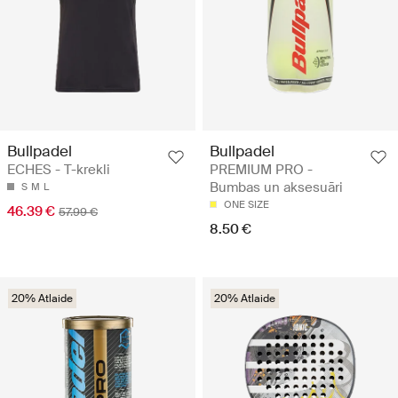
Bullpadel
Bullpadel
ECHES - T-krekli
PREMIUM PRO -
Bumbas un aksesuāri
S
M
L
ONE SIZE
46.39 €
57.99 €
8.50 €
20% Atlaide
20% Atlaide