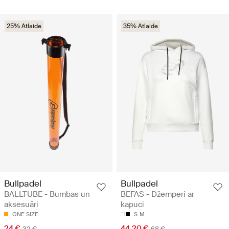
25% Atlaide
35% Atlaide
Bullpadel
Bullpadel
BALLTUBE - Bumbas un
BEFAS - Džemperi ar
aksesuāri
kapuci
ONE SIZE
S
M
24 €
44.20 €
32 €
68 €