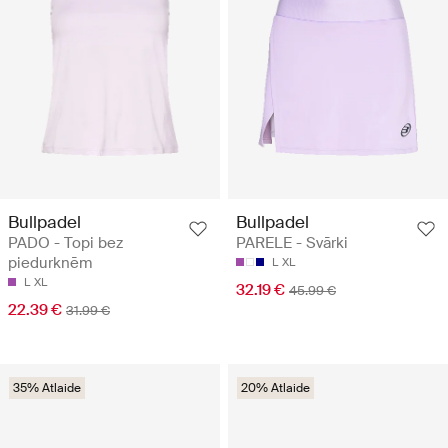
Bullpadel
Bullpadel
PADO - Topi bez
PARELE - Svārki
piedurknēm
L
XL
L
XL
32.19 €
45.99 €
22.39 €
31.99 €
35% Atlaide
20% Atlaide