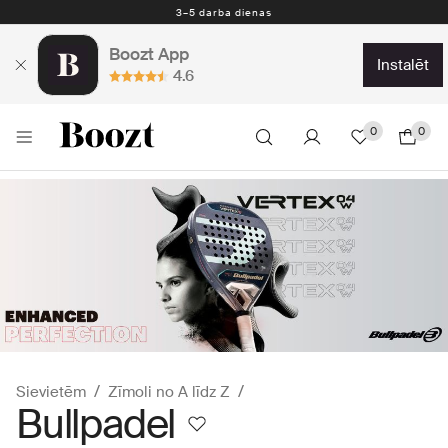
3–5 darba dienas
Boozt App
instalēt
4.6
0
0
Sievietēm
Zīmoli no A līdz Z
Bullpadel