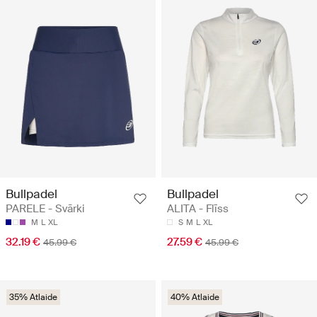
Bullpadel
Bullpadel
PARELE - Svārki
ALITA - Flīss
M
L
XL
S
M
L
XL
32.19 €
27.59 €
45.99 €
45.99 €
35% Atlaide
40% Atlaide