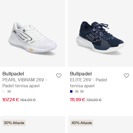
Bullpadel
Bullpadel
PEARL VIBRAM 26V -
ELITE 26V - Padel
Padel tenisa apavi
tenisa apavi
38
36
38
107.24 €
111.99 €
164.99 €
139.99 €
30% Atlaide
40% Atlaide