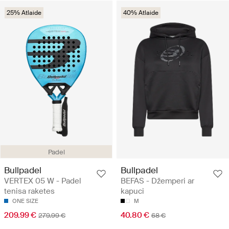
25% Atlaide
40% Atlaide
Padel
Bullpadel
Bullpadel
VERTEX 05 W - Padel
BEFAS - Džemperi ar
tenisa raketes
kapuci
ONE SIZE
M
209.99 €
40.80 €
279.99 €
68 €