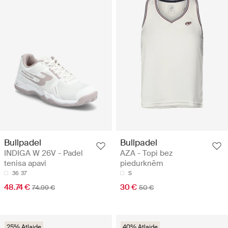
Bullpadel
Bullpadel
INDIGA W 26V - Padel
AZA - Topi bez
tenisa apavi
piedurknēm
36
37
S
48.74 €
30 €
74.99 €
50 €
25% Atlaide
40% Atlaide