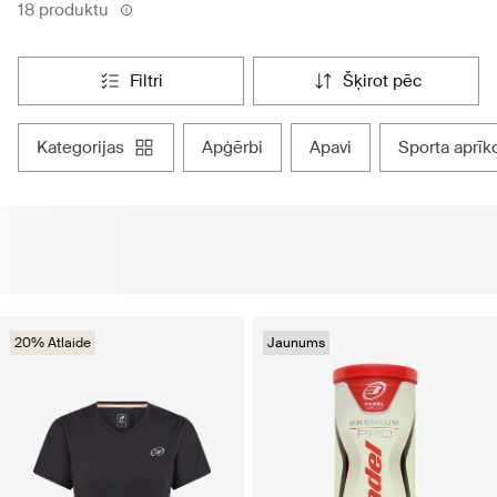
18 produktu
filtri
šķirot pēc
kategorijas
apģērbi
apavi
sporta aprī
20% Atlaide
Jaunums